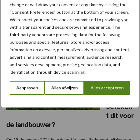
change or withdraw your consent at any time by clicking the
Het bemestingsseizoen start dit jaar op 17 februari. Er zijn een
“Consent Preferences” button at the bottom of your screen.
aantal nieuwigheden door het gewijzigde Mestdecreet, maar de
We respect your choices and are committed to providing you
basisregel blijft: bemest wanneer de bodem het toelaat en de
with a transparent and secure browsing experience. The
teelt het nodig heeft. ​ ​​ De ...
Lees meer
third-party vendors are processing data for the following
purposes and special features: Store and/or access
information on a device, personalized advertising and content,
23 december 2024
Nieuwe
advertising and content measurement, audience research,
mestma
and services development, precise geolocation data, and
atregele
identification through device scanning.
n vanaf
2025:
Aanpassen
Alles afwijzen
Alles accepteren
wat
beteken
t dit voor
de landbouwer?
Op 18 december 2024 keurde het Vlaams Parlement wijzigingen