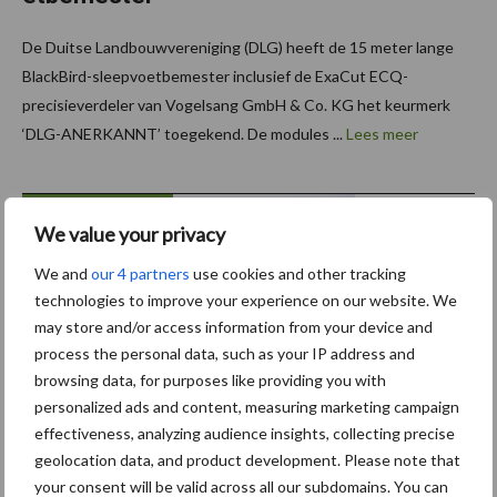
De Duitse Landbouwvereniging (DLG) heeft de 15 meter lange
BlackBird-sleepvoetbemester inclusief de ExaCut ECQ-
precisieverdeler van Vogelsang GmbH & Co. KG het keurmerk
‘DLG-ANERKANNT’ toegekend. De modules ...
Lees meer
17 februari 2025
Bemesti
We value your privacy
ngsseiz
oen
We and
our 4 partners
use cookies and other tracking
technologies to improve your experience on our website. We
start op
may store and/or access information from your device and
17
process the personal data, such as your IP address and
februari:
browsing data, for purposes like providing you with
waar
personalized ads and content, measuring marketing campaign
moet u
effectiveness, analyzing audience insights, collecting precise
geolocation data, and product development. Please note that
op letten?
your consent will be valid across all our subdomains. You can