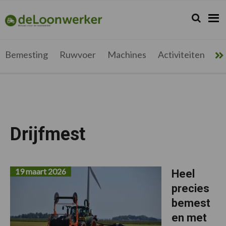
Spring
Door
Spring
naar
naar
naar
Zoeken...
Zoek
deloonwerker.be
de
de
de
hoofdnavigatie
hoofd
voettekst
inhoud
Bemesting
Ruwvoer
Machines
Activiteiten
Me
Drijfmest
19 maart 2026
Heel
precies
bemest
en met