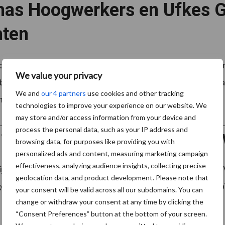
as Hoogwerkers en Ufkes G
hten
ogwerkers en Ufkes Greentec slaan de handen ineen. Va
We value your privacy
 onder de nieuwe naam Thomas & Ufkes BV. Met deze stap
We and
our 4 partners
use cookies and other tracking
 ...
Lees meer
technologies to improve your experience on our website. We
may store and/or access information from your device and
process the personal data, such as your IP address and
 tonnen zware machines op 
browsing data, for purposes like providing you with
personalized ads and content, measuring marketing campaign
effectiveness, analyzing audience insights, collecting precise
ijf heeft zijn specialisatie. Aannemerij en Bomenrooierij P
geolocation data, and product development. Please note that
gespecialiseerd en wel in het werken in drassige, natte geb
your consent will be valid across all our subdomains. You can
change or withdraw your consent at any time by clicking the
“Consent Preferences” button at the bottom of your screen.