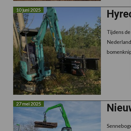
10 juni 2025
Hyre
Tijdens de
Nederlands
bomenknipp
27 mei 2025
Nieu
Senneboge