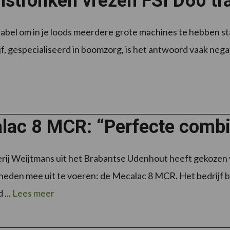
stronken vrezen FSI D60 tr
dabel om in je loods meerdere grote machines te hebben sta
jf, gespecialiseerd in boomzorg, is het antwoord vaak negatie
lac 8 MCR: “Perfecte combin
ij Weijtmans uit het Brabantse Udenhout heeft gekozen 
den mee uit te voeren: de Mecalac 8 MCR. Het bedrijf bez
 ...
Lees meer