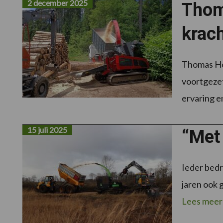
2 december 2025
Thom
krac
Thomas Ho
voortgezet
ervaring en
15 juli 2025
“Met
Ieder bedr
jaren ook 
Lees meer