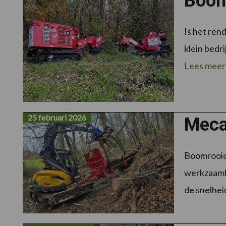
Boom
Is het ren
klein bedri
Lees meer
25 februari 2026
Meca
Boomrooier
werkzaamhe
de snelheid