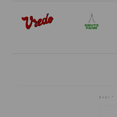
8 + 6 =
*