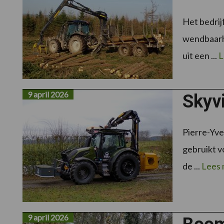
Het bedrij
wendbaarhe
uit een ...
L
9 april 2026
Skyv
Pierre-Yve
gebruikt v
de ...
Lees
9 april 2026