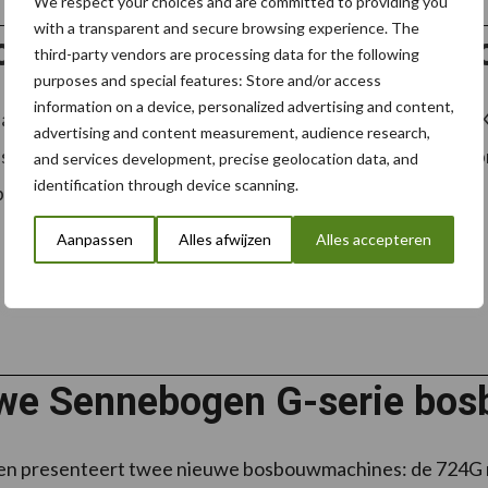
We respect your choices and are committed to providing you
with a transparent and secure browsing experience. The
co met Agriforest Gripcut-
third-party vendors are processing data for the following
purposes and special features: Store and/or access
information on a device, personalized advertising and content,
 aankomende editie van de Technische Kontakt Dagen (TK
advertising and content measurement, audience research,
e dealer van het Italiaanse merk Agriforest. Het bedrijf
and services development, precise geolocation data, and
identification through device scanning.
ers ...
Lees meer
Aanpassen
Alles afwijzen
Alles accepteren
we Sennebogen G-serie bo
n presenteert twee nieuwe bosbouwmachines: de 724G me