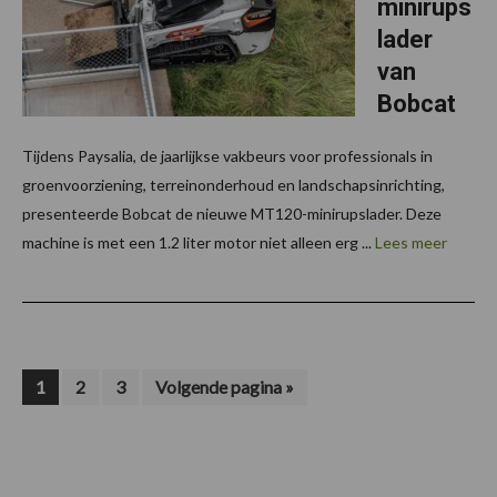
minirups
lader
van
Bobcat
Tijdens Paysalia, de jaarlijkse vakbeurs voor professionals in
groenvoorziening, terreinonderhoud en landschapsinrichting,
presenteerde Bobcat de nieuwe MT120-minirupslader. Deze
machine is met een 1.2 liter motor niet alleen erg ...
Lees meer
Pagina
Pagina
Pagina
Ga
1
2
3
Volgende pagina »
naar