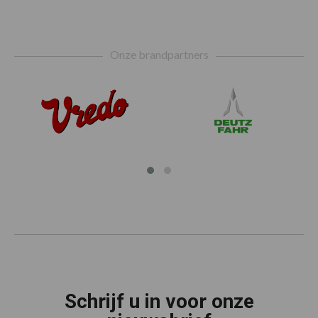
Footer
Onze brandpartners
Schrijf u in voor onze