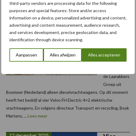
third-party vendors are processing data for the following
purposes and special features: Store and/or access
15 december 2025
information on a device, personalized advertising and content,
Volvo FH
advertising and content measurement, audience research,
Electric
and services development, precise geolocation data, and
4×2
identification through device scanning.
vrachtw
agens
Aanpassen
Alles afwijzen
Alles accepteren
Tot 2022 had
de Laarakkers
Groep uit
Boxmeer (Nederland) alleen dieselvrachtwagens. Op dit moment
heeft het bedrijf al vier Volvo FH Electric 4×2 elektrische
vrachtwagens. En volgens directeur Transport en recycling, Boyk
Martens, ...
Lees meer
12 december 2025