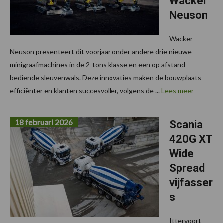
Wacker
Neuson
Wacker
Neuson presenteert dit voorjaar onder andere drie nieuwe
minigraafmachines in de 2-tons klasse en een op afstand
bediende sleuvenwals. Deze innovaties maken de bouwplaats
efficiënter en klanten succesvoller, volgens de ...
Lees meer
18 februari 2026
Scania
420G XT
Wide
Spread
vijfasser
s
Ittervoort