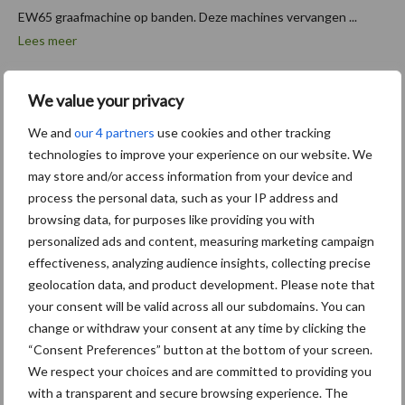
EW65 graafmachine op banden. Deze machines vervangen ...
Lees meer
3 februari 2026
We value your privacy
DAF
breidt
We and
our 4 partners
use cookies and other tracking
aanbod
technologies to improve your experience on our website. We
may store and/or access information from your device and
elektrisc
process the personal data, such as your IP address and
he
browsing data, for purposes like providing you with
trucks
personalized ads and content, measuring marketing campaign
verder
effectiveness, analyzing audience insights, collecting precise
uit
geolocation data, and product development. Please note that
your consent will be valid across all our subdomains. You can
change or withdraw your consent at any time by clicking the
DAF Trucks breidt zijn programma volledig elektrische
“Consent Preferences” button at the bottom of your screen.
trucks verder uit met een breed aanbod 6x2, 6x4 en 8x4 trekker-
We respect your choices and are committed to providing you
en bakwagenvarianten voor specifieke toepassingen en de ...
with a transparent and secure browsing experience. The
Lees meer