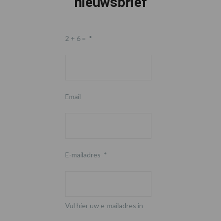
nieuwsbrief
2 + 6 =
*
Email
E-mailadres
*
Vul hier uw e-mailadres in