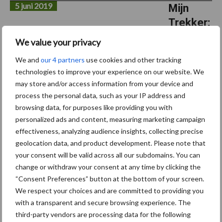
5 juni 2019
Mijn
Trekker:
New
We value your privacy
Holland
We and
our 4 partners
use cookies and other tracking
8970A
technologies to improve your experience on our website. We
van Jan
may store and/or access information from your device and
De
process the personal data, such as your IP address and
Vriendt
browsing data, for purposes like providing you with
personalized ads and content, measuring marketing campaign
effectiveness, analyzing audience insights, collecting precise
Vroeger kwam er op de boerderij van Jan De Vriendt een
geolocation data, and product development. Please note that
loonwerker langs met een New Holland 70-serie. Omdat ze zelf
your consent will be valid across all our subdomains. You can
niet beschikten over een tractor met het nodige vermogen
change or withdraw your consent at any time by clicking the
ploegde de loonwerker en legde het perceel zaaiklaar met ...
“Consent Preferences” button at the bottom of your screen.
Lees meer
We respect your choices and are committed to providing you
with a transparent and secure browsing experience. The
third-party vendors are processing data for the following
30 mei 2019
Bas in