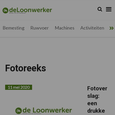
Spring
Door
Spring
naar
naar
naar
Zoeken...
Zoek
deloonwerker.be
de
de
de
hoofdnavigatie
hoofd
voettekst
inhoud
Bemesting
Ruwvoer
Machines
Activiteiten
Me
Fotoreeks
11 mei 2020
Fotover
slag:
een
drukke