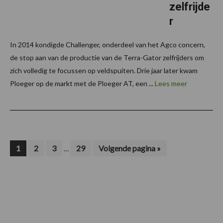
zelfrijde
r
In 2014 kondigde Challenger, onderdeel van het Agco concern,
de stop aan van de productie van de Terra-Gator zelfrijders om
zich volledig te focussen op veldspuiten. Drie jaar later kwam
Ploeger op de markt met de Ploeger AT, een ...
Lees meer
Interim
Pagina
Pagina
Pagina
Pagina
Ga
1
2
3
29
Volgende pagina »
…
naar
pagina's
zijn
weggelaten