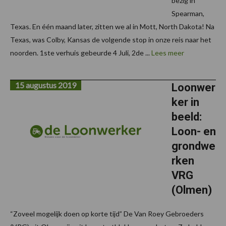
bezig in
Spearman,
Texas. En één maand later, zitten we al in Mott, North Dakota! Na
Texas, was Colby, Kansas de volgende stop in onze reis naar het
noorden. 1ste verhuis gebeurde 4 Juli, 2de ...
Lees meer
15 augustus 2019
Loonwer
ker in
beeld:
Loon- en
grondwe
rken
VRG
(Olmen)
“Zoveel mogelijk doen op korte tijd” De Van Roey Gebroeders