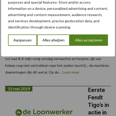
purposes and special features: Store and/or access
Amerika
information on a device, personalized advertising and content,
: deel 2
advertising and content measurement, audience research,
and services development, precise geolocation data, and
Okido, Deel 2
identification through device scanning.
van mijn
Amerikaans
Aanpassen
Alles afwijzen
Alles accepteren
avontuur. In
tegenstelling
tot wat ik in mijn vorig verslag verwachte en hoopte, zijn we
helaas nog niet vertrokken naar het zuiden (zucht)... de machines
daarentegen zijn dit wel al. Op de ...
Lees meer
15 mei 2019
Eerste
Fendt
Tigo’s in
actie in