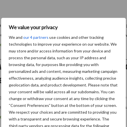
nte bekroont een vakjury de innovaties uit de plantaardi
We value your privacy
ex-editie waren er 56 inzendingen. Hieruit werden 6 inn
We and
our 4 partners
use cookies and other tracking
eer
technologies to improve your experience on our website. We
may store and/or access information from your device and
process the personal data, such as your IP address and
werker in beeld: Loon- en 
browsing data, for purposes like providing you with
personalized ads and content, measuring marketing campaign
en)
effectiveness, analyzing audience insights, collecting precise
geolocation data, and product development. Please note that
your consent will be valid across all our subdomains. You can
gelijk doen op korte tijd” De Van Roey Gebroeders (VRG) u
change or withdraw your consent at any time by clicking the
“Consent Preferences” button at the bottom of your screen.
l de hele winter grondtransporten en onderhoudswerkzaa
We respect your choices and are committed to providing you
es meer
with a transparent and secure browsing experience. The
third-party vendors are processing data for the following