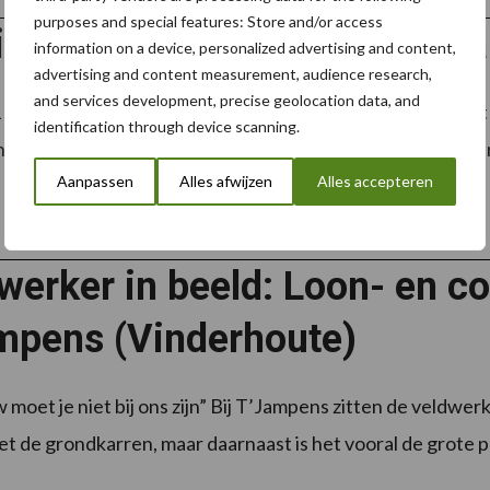
purposes and special features: Store and/or access
in Drakkar: ongekend polyva
information on a device, personalized advertising and content,
advertising and content measurement, audience research,
and services development, precise geolocation data, and
 gooit Joskin producttransport over een andere boeg met
identification through device scanning.
nt het zelf noemt. Op de Agritechnica van 2011 presenteerd
Aanpassen
Alles afwijzen
Alles accepteren
werker in beeld: Loon- en c
mpens (Vinderhoute)
 moet je niet bij ons zijn” Bij T’Jampens zitten de veldwe
et de grondkarren, maar daarnaast is het vooral de grote p