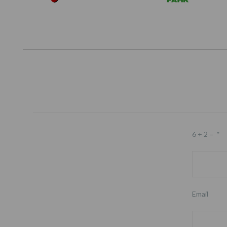
6 + 2 =
*
Email