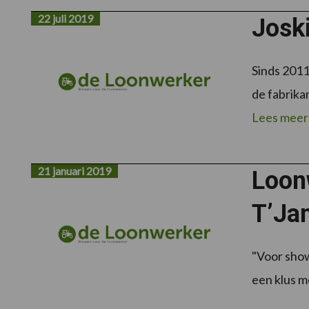
22 juli 2019
Josk
Sinds 2011
de fabrika
Lees meer
21 januari 2019
Loon
T’Ja
"Voor show
een klus m