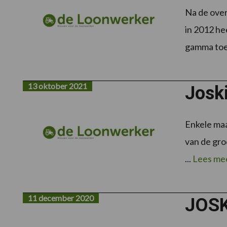
Na de over
in 2012 he
gamma toe 
13 oktober 2021
Josk
Enkele maa
van de gro
...
Lees me
11 december 2020
JOSKI