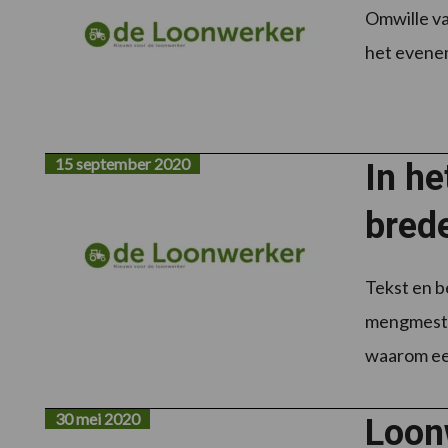
Omwille va
het eveneme
15 september 2020
In h
brede
Tekst en b
mengmestta
waarom een
30 mei 2020
Loon