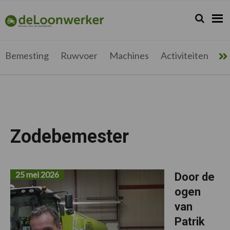
Spring
Door
Spring
naar
naar
naar
Zoeken...
Zoek
deloonwerker.be
de
de
de
hoofdnavigatie
hoofd
voettekst
inhoud
Bemesting
Ruwvoer
Machines
Activiteiten
Me
Zodebemester
25 mei 2026
Door de
ogen
van
Patrik