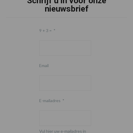
Schrijf u in voor onze
nieuwsbrief
9 + 3 =
*
Email
E-mailadres
*
Vul hier uw e-mailadres in