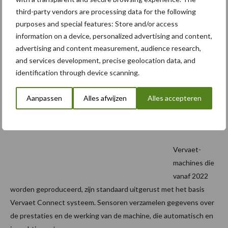
Afgelopen vrijdag en zaterdag werden de deuren opengezet om
third-party vendors are processing data for the following
iedereen kennis te laten maken met onder andere de nieuwe ...
purposes and special features: Store and/or access
Lees meer
information on a device, personalized advertising and content,
advertising and content measurement, audience research,
and services development, precise geolocation data, and
13 januari 2022
Vervaet
identification through device scanning.
introduc
eert
Aanpassen
Alles afwijzen
Alles accepteren
Vervaet
Connect
Vervaet-
machines die
vanaf 2022
worden geproduceerd, zijn standaard uitgerust met het basis
Vervaet Connect systeem. Sensoren verzamelen gegevens over
de prestaties en de werking van de machine, die automatisch en