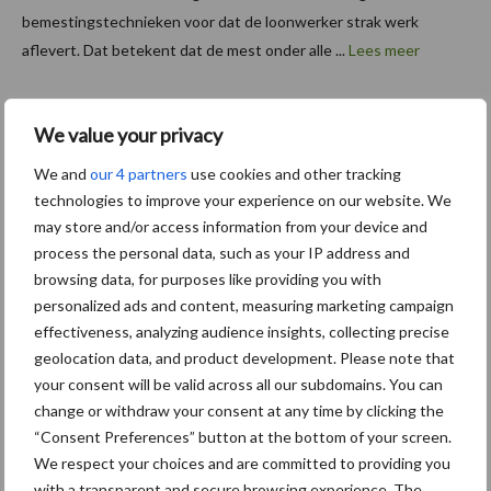
bemestingstechnieken voor dat de loonwerker strak werk
aflevert. Dat betekent dat de mest onder alle ...
Lees meer
25 januari 2023
Van onze
We value your privacy
partner Vredo
Video:
We and
our 4 partners
use cookies and other tracking
Vredo
technologies to improve your experience on our website. We
may store and/or access information from your device and
investee
process the personal data, such as your IP address and
rt in
browsing data, for purposes like providing you with
testbaa
personalized ads and content, measuring marketing campaign
n en
effectiveness, analyzing audience insights, collecting precise
modern
geolocation data, and product development. Please note that
your consent will be valid across all our subdomains. You can
e productiefaciliteit
change or withdraw your consent at any time by clicking the
“Consent Preferences” button at the bottom of your screen.
Landbouwmachinefabrikant Vredo heeft haar nieuwe
We respect your choices and are committed to providing you
productiefaciliteit in Dodewaard officieel in gebruik genomen.
with a transparent and secure browsing experience. The