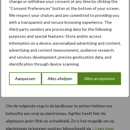
change or withdraw your consent at any time by clicking the
plaatsspecifiek spuiten. Als onderdeel van de Exel groep wil
“Consent Preferences” button at the bottom of your screen.
Exxact Robotics boeren wereldwijd voorzien van innovatieve ...
We respect your choices and are committed to providing you
Lees meer
with a transparent and secure browsing experience. The
third-party vendors are processing data for the following
purposes and special features: Store and/or access
28 oktober 2021
Agrifac
information on a device, personalized advertising and content,
breidt
advertising and content measurement, audience research,
and services development, precise geolocation data, and
spot
identification through device scanning.
spraying
portfolio
Aanpassen
Alles afwijzen
Alles accepteren
uit met
WEED-IT
Om de volgende stap in de landbouw te zetten hebben we
behoefte aan zorg op plantniveau. Agrifac heeft hier de
afgelopen jaren flink op ontwikkeld. Zo is het mogelijk om op
plantniveau te kunnen spuiten, bijvoorbeeld via ...
Lees meer