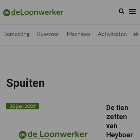
Spring
Door
Spring
naar
naar
naar
Zoeken...
Zoek
deloonwerker.be
de
de
de
hoofdnavigatie
hoofd
voettekst
inhoud
Bemesting
Ruwvoer
Machines
Activiteiten
Me
Spuiten
20 juni 2022
De tien
zetten
van
Heyboer