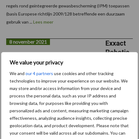
regels rond geïntegreerde gewasbescherming (IPM) toepassen
(basis Europese richtlijn 2009/128 betreffende een duurzaam
gebruik van ...
Lees meer
8 november 2021
Exxact
Robotic
s
We value your privacy
present
We and
our 4 partners
use cookies and other tracking
eert 3S
technologies to improve your experience on our website. We
Spot
may store and/or access information from your device and
process the personal data, such as your IP address and
Spray
browsing data, for purposes like providing you with
Sensor
personalized ads and content, measuring marketing campaign
op Agrifac spuit
effectiveness, analyzing audience insights, collecting precise
geolocation data, and product development. Please note that
Met de 3S Spot Spray Sensor van Exxact Robotics komt
your consent will be valid across all our subdomains. You can
machinefabrikant Agrifac met een vergaande uitvoering van