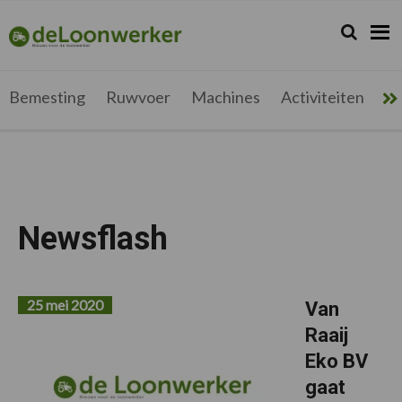
Spring
Door
Spring
naar
naar
naar
Zoeken...
Zoek
deloonwerker.be
de
de
de
hoofdnavigatie
hoofd
voettekst
inhoud
Bemesting
Ruwvoer
Machines
Activiteiten
Me
Newsflash
25 mei 2020
Van
Raaij
Eko BV
gaat