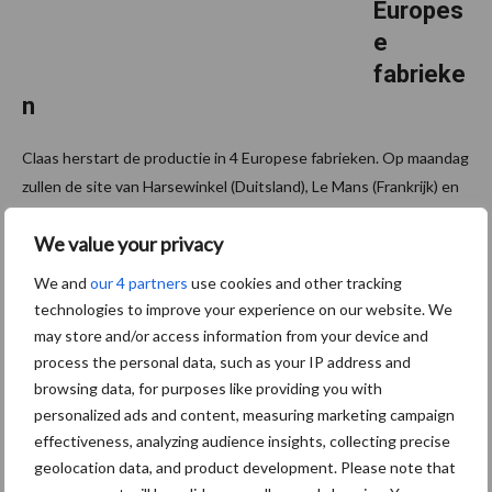
Europes
e
fabrieke
n
Claas herstart de productie in 4 Europese fabrieken. Op maandag
zullen de site van Harsewinkel (Duitsland), Le Mans (Frankrijk) en
Törökszentmiklós (Hongarije) terug de deuren opendoen voor
We value your privacy
het personeel. Enkele dagen later zal ...
Lees meer
We and
our 4 partners
use cookies and other tracking
technologies to improve your experience on our website. We
18 maart 2020
300 à
may store and/or access information from your device and
400
process the personal data, such as your IP address and
Fendt
browsing data, for purposes like providing you with
Ideal-
personalized ads and content, measuring marketing campaign
effectiveness, analyzing audience insights, collecting precise
maaidor
geolocation data, and product development. Please note that
sers in