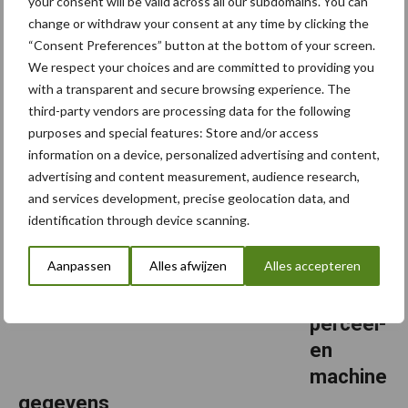
your consent will be valid across all our subdomains. You can
2021
change or withdraw your consent at any time by clicking the
“Consent Preferences” button at the bottom of your screen.
Fendt werkt zoals andere fabrikanten hard aan de uitbouw van
We respect your choices and are committed to providing you
zijn full liner-strategie. Daarin kadert ook de productie en verkoop
with a transparent and secure browsing experience. The
van de Fendt Ideal-maaidorser. In een interview met het Duitse
third-party vendors are processing data for the following
maandblad Lohnunternehmen vertelt ...
Lees meer
purposes and special features: Store and/or access
information on a device, personalized advertising and content,
advertising and content measurement, audience research,
17 maart 2020
Krone
and services development, precise geolocation data, and
zet
identification through device scanning.
satelliet
Aanpassen
Alles afwijzen
Alles accepteren
beelden
in voor
perceel-
en
machine
gegevens