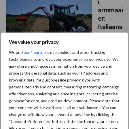
i
armmaai
er:
Italiaans
e
We value your privacy
expertis
e voor
We and
our 4 partners
use cookies and other tracking
technologies to improve your experience on our website. We
beheer van bermen, hagen en
may store and/or access information from your device and
slootkanten
process the personal data, such as your IP address and
browsing data, for purposes like providing you with
Als merk is Breviagri wellicht (nog) niet zo bekend maar de
personalized ads and content, measuring marketing campaign
klepelmaaiers en andere machines van de fabrikant draaien bij
effectiveness, analyzing audience insights, collecting precise
menig loonwerker. Het productprogramma is enorm uitgebreid
geolocation data, and product development. Please note that
maar welke zijn nu populair bij loonbedrijven en ...
Lees meer
your consent will be valid across all our subdomains. You can
change or withdraw your consent at any time by clicking the
“Consent Preferences” button at the bottom of your screen.
20 augustus 2025
CLAAS
We respect your choices and are committed to providing you