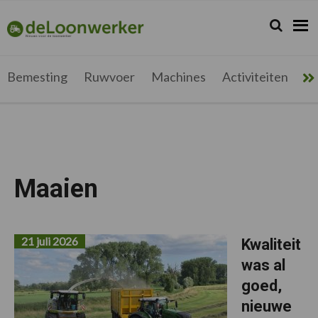
Spring
Door
Spring
naar
naar
naar
Zoeken...
Zoek
deloonwerker.be
de
de
de
hoofdnavigatie
hoofd
voettekst
inhoud
Bemesting
Ruwvoer
Machines
Activiteiten
Me
Maaien
21 juli 2026
Kwaliteit
was al
goed,
nieuwe