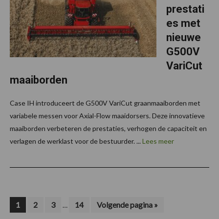
prestati
es met
nieuwe
G500V
VariCut
maaiborden
Case IH introduceert de G500V VariCut graanmaaiborden met
variabele messen voor Axial-Flow maaidorsers. Deze innovatieve
maaiborden verbeteren de prestaties, verhogen de capaciteit en
verlagen de werklast voor de bestuurder. ...
Lees meer
Interim
Pagina
Pagina
Pagina
Pagina
Ga
1
2
3
14
Volgende pagina »
…
naar
pagina's