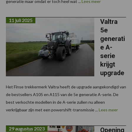
generatie maar omdat er toch heel wat ...
Lees meer
11 juli 2025
Valtra
5e
generati
e A-
serie
krijgt
upgrade
Het Finse trekkermerk Valtra heeft de upgrade aangekondigd van
de bestsellers A105 en A115 van de 5e generatie A-serie. De
best verkochte modellen in de A-serie zullen nu alleen
verkrijgbaar zijn met een powershift-transmissie ...
Lees meer
29 augustus 2023
Opening