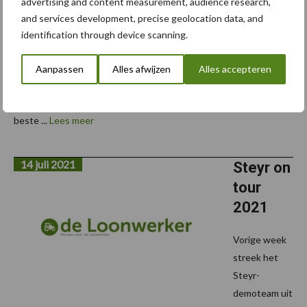
advertising and content measurement, audience research,
JCB stelde
and services development, precise geolocation data, and
tijdens de
identification through device scanning.
eerste
persconferentie met publiek in drie jaar zijn nieuwigheden voor. In
Aanpassen
Alles afwijzen
Alles accepteren
het hoofdkwartier in het Britse Rocester werd de Fastrac iCON
voorgesteld. De fabrikant omschrijft het kort maar krachten: “De
beste ...
Lees meer
14 juli 2021
Steyr on
tour
2021
Vorige week
streek het
Steyr-
demoteam uit