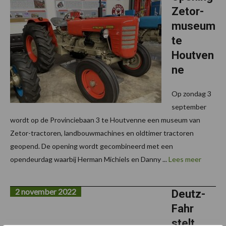
Zetor-
museum
te
Houtven
ne
Op zondag 3
september
wordt op de Provinciebaan 3 te Houtvenne een museum van
Zetor-tractoren, landbouwmachines en oldtimer tractoren
geopend. De opening wordt gecombineerd met een
opendeurdag waarbij Herman Michiels en Danny ...
Lees meer
2 november 2022
Deutz-
Fahr
stelt