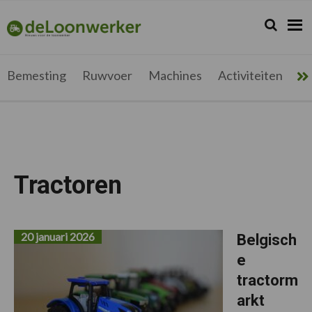
Spring
Door
Spring
naar
naar
naar
Zoeken...
Zoek
deloonwerker.be
de
de
de
hoofdnavigatie
hoofd
voettekst
inhoud
Bemesting
Ruwvoer
Machines
Activiteiten
Me
Tractoren
20 januari 2026
Belgisch
e
tractorm
arkt