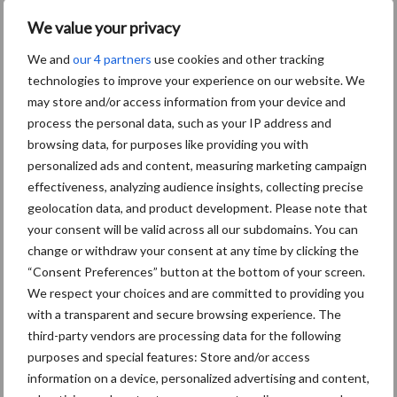
nieuwe
We value your privacy
6.4-
We and
our 4 partners
use cookies and other tracking
serie
technologies to improve your experience on our website. We
voor
may store and/or access information from your device and
process the personal data, such as your IP address and
Op de komende editie van de EIMA-beurs in Italië (vanaf 9
browsing data, for purposes like providing you with
november) zal Deutz-Fahr de tractoren van de nieuwe 6.4-serie
personalized ads and content, measuring marketing campaign
aan het publiek tonen. Deze serie bevat drie tractoren met
effectiveness, analyzing audience insights, collecting precise
geolocation data, and product development. Please note that
maximale vermogens van 136, 147 en 156 pk. De ...
Lees meer
your consent will be valid across all our subdomains. You can
change or withdraw your consent at any time by clicking the
3 mei 2022
JCB
“Consent Preferences” button at the bottom of your screen.
present
We respect your choices and are committed to providing you
with a transparent and secure browsing experience. The
eert
third-party vendors are processing data for the following
Fastrac
purposes and special features: Store and/or access
iCON
information on a device, personalized advertising and content,