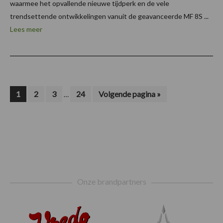
waarmee het opvallende nieuwe tijdperk en de vele
trendsettende ontwikkelingen vanuit de geavanceerde MF 8S ...
Lees meer
Interim
Pagina
Pagina
Pagina
Pagina
Ga
1
2
3
24
Volgende pagina »
…
naar
pagina's
zijn
weggelaten
Footer
Onze brandpartners