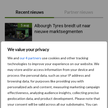
Primaire
Recent nieuws
Partner nieuws
Sidebar
5 aug
Albourgh Tyres breidt uit naar
nieuwe marktsegmenten
5 aug
Caterpillar breidt gamma
We value your privacy
elektrische bulldozers uit
We and
our 4 partners
use cookies and other tracking
technologies to improve your experience on our website. We
may store and/or access information from your device and
5 aug
Komatsu HM460-6 knikdumper legt
process the personal data, such as your IP address and
lat opnieuw hoger
browsing data, for purposes like providing you with
personalized ads and content, measuring marketing campaign
effectiveness, analyzing audience insights, collecting precise
5 aug
Nieuwe compacte gedragen
geolocation data, and product development. Please note that
pootcombinatie van AVR
your consent will be valid across all our subdomains. You can