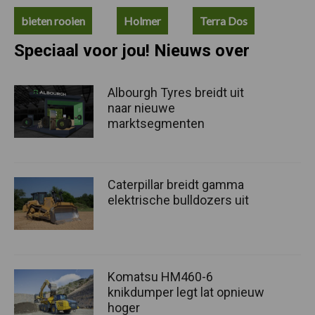
bieten rooien
Holmer
Terra Dos
Speciaal voor jou! Nieuws over
Albourgh Tyres breidt uit
naar nieuwe
marktsegmenten
Caterpillar breidt gamma
elektrische bulldozers uit
Komatsu HM460-6
knikdumper legt lat opnieuw
hoger