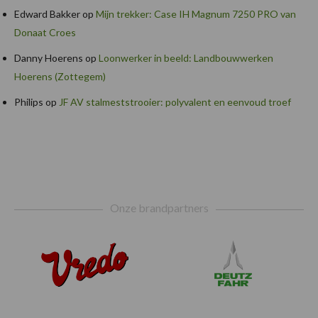
Edward Bakker
op
Mijn trekker: Case IH Magnum 7250 PRO van
Donaat Croes
Danny Hoerens
op
Loonwerker in beeld: Landbouwwerken
Hoerens (Zottegem)
Philips
op
JF AV stalmeststrooier: polyvalent en eenvoud troef
Footer
Onze brandpartners