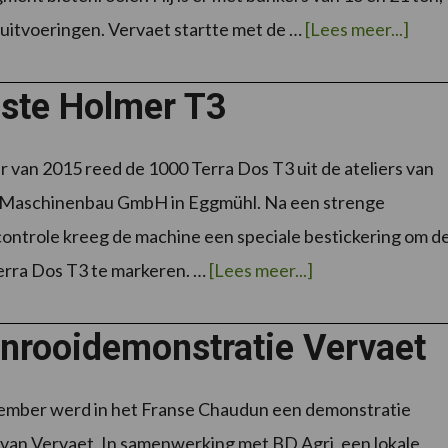
over
8 uitvoeringen. Vervaet startte met de …
[Lees meer...]
Q-
serie
midd
rooie
ste Holmer T3
voor
akke
en
loon
r van 2015 reed de 1000 Terra Dos T3 uit de ateliers van
schinenbau GmbH in Eggmühl. Na een strenge
controle kreeg de machine een speciale bestickering om d
over1000ste
rra Dos T3 te markeren. …
[Lees meer...]
Holmer
T3
enrooidemonstratie Vervaet
ember werd in het Franse Chaudun een demonstratie
an Vervaet. In samenwerking met BD Agri, een lokale