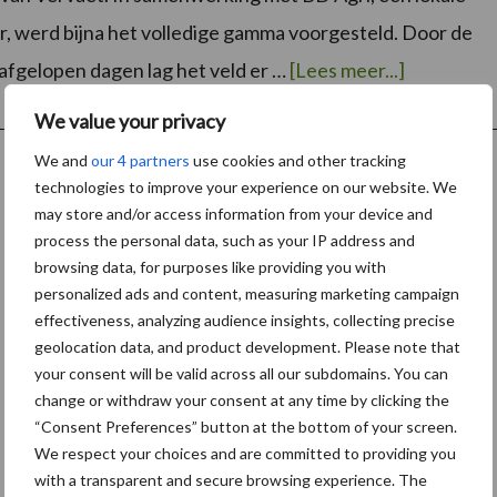
, werd bijna het volledige gamma voorgesteld. Door de
overBiete
afgelopen dagen lag het veld er …
[Lees meer...]
Vervaet
We value your privacy
We and
our 4 partners
use cookies and other tracking
technologies to improve your experience on our website. We
may store and/or access information from your device and
process the personal data, such as your IP address and
browsing data, for purposes like providing you with
personalized ads and content, measuring marketing campaign
effectiveness, analyzing audience insights, collecting precise
geolocation data, and product development. Please note that
your consent will be valid across all our subdomains. You can
change or withdraw your consent at any time by clicking the
“Consent Preferences” button at the bottom of your screen.
We respect your choices and are committed to providing you
with a transparent and secure browsing experience. The