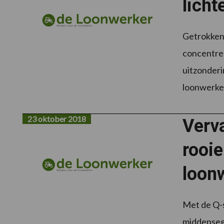
licht
Getrokken 
concentrer
uitzonderi
loonwerker
23 oktober 2018
Verv
rooi
loon
Met de Q-s
middensegm