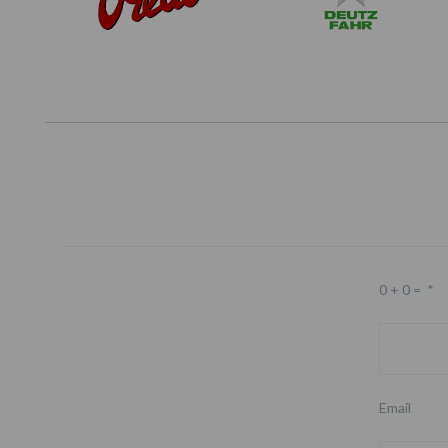
0 + 0 =
*
Email