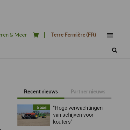
ren & Meer
Terre Fermière (FR)
Zoeken...
Zoek
Primaire
Recent nieuws
Partner nieuws
Sidebar
6 aug
"Hoge verwachtingen
van schijven voor
kouters"