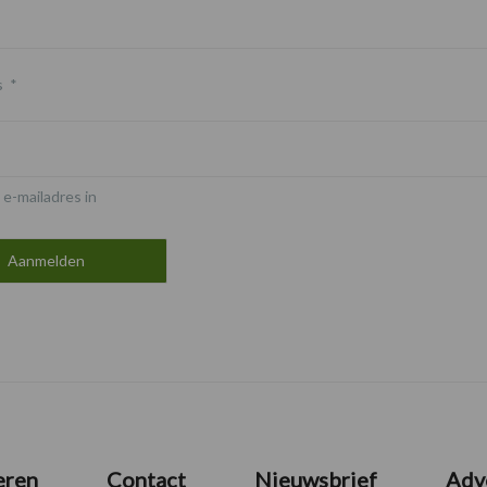
s
*
 e-mailadres in
eren
Contact
Nieuwsbrief
Adv