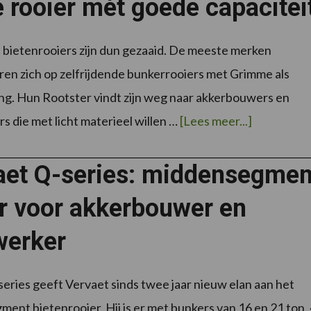
e rooier mét goede capacitei
bietenrooiers zijn dun gezaaid. De meeste merken
en zich op zelfrijdende bunkerrooiers met Grimme als
ng. Hun Rootster vindt zijn weg naar akkerbouwers en
overGrim
s die met licht materieel willen …
[Lees meer...]
Rootster:
eenvoudig
en
lichte
aet Q-series: middensegmen
rooier
mét
goede
er voor akkerbouwer en
capaciteit
werker
eries geeft Vervaet sinds twee jaar nieuw elan aan het
ent bietenrooier. Hij is er met bunkers van 16 en 21 ton, 