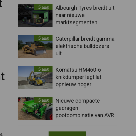
t
5 aug
Albourgh Tyres breidt uit
naar nieuwe
marktsegmenten
5 aug
Caterpillar breidt gamma
elektrische bulldozers
me
uit
e
5 aug
Komatsu HM460-6
t
knikdumper legt lat
opnieuw hoger
5 aug
Nieuwe compacte
gedragen
pootcombinatie van AVR
4