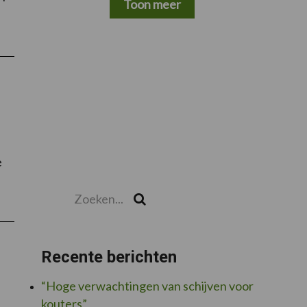
Toon meer
Vervaet
s:
ensegment
r
rbouwer
werker
e
Zoeken...
Zoek
Recente berichten
“Hoge verwachtingen van schijven voor
kouters”