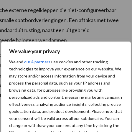
che externe regelkleppen die niet-configureerbaar
met smalle spatbordverlengingen. Een aftakas met twee
andaarduitrusting, naast een uitgebreid
nteerde halogeen werklampen.
We value your privacy
 betekent dat de nieuwe modellen van Puma uitgerust
We and
our 4 partners
use cookies and other tracking
clusief geleidings- en automatische stuursystemen en
technologies to improve your experience on our website. We
ysteem, waarbij het aantal omwentelingen van het
may store and/or access information from your device and
process the personal data, such as your IP address and
en aangepast overeenkomstig de werkzaamheden. Op de
browsing data, for purposes like providing you with
ring.
personalized ads and content, measuring marketing campaign
effectiveness, analyzing audience insights, collecting precise
geolocation data, and product development. Please note that
your consent will be valid across all our subdomains. You can
change or withdraw your consent at any time by clicking the