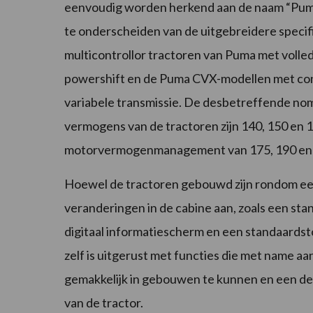
eenvoudig worden herkend aan de naam “Puma
te onderscheiden van de uitgebreidere specifi
multicontrollor tractoren van Puma met volle
powershift en de Puma CVX-modellen met co
variabele transmissie. De desbetreffende no
vermogens van de tractoren zijn 140, 150 en 
motorvermogenmanagement van 175, 190 en 
Hoewel de tractoren gebouwd zijn rondom een l
veranderingen in de cabine aan, zoals een s
digitaal informatiescherm en een standaardst
zelf is uitgerust met functies die met name aa
gemakkelijk in gebouwen te kunnen en een deu
van de tractor.