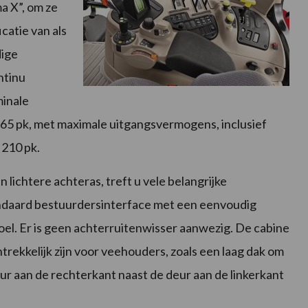
 X”, om ze
catie van als
dige
ntinu
minale
165 pk, met maximale uitgangsvermogens, inclusief
210 pk.
ichtere achteras, treft u vele belangrijke
tandaard bestuurdersinterface met een eenvoudig
oel. Er is geen achterruitenwisser aanwezig. De cabine
ntrekkelijk zijn voor veehouders, zoals een laag dak om
r aan de rechterkant naast de deur aan de linkerkant