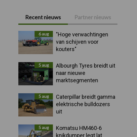
Recent nieuws
Partner nieuws
Primaire
Sidebar
6 aug
"Hoge verwachtingen
van schijven voor
kouters"
5 aug
Albourgh Tyres breidt uit
naar nieuwe
marktsegmenten
5 aug
Caterpillar breidt gamma
elektrische bulldozers
uit
5 aug
Komatsu HM460-6
knikdumper legt lat