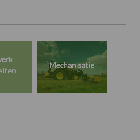
werk
Mechanisatie
eiten