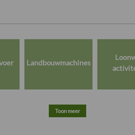
Loon
voer
Landbouwmachines
activit
Toon meer