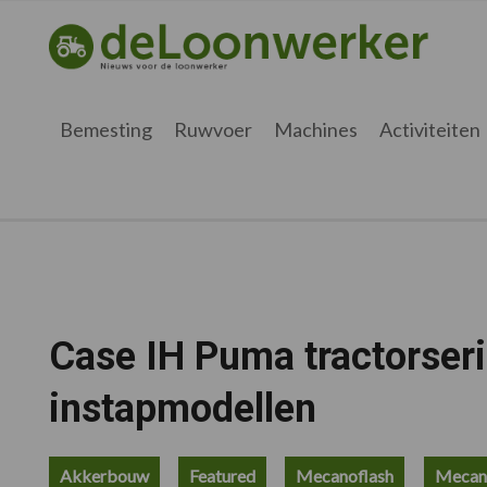
Spring
Door
Spring
Spring
naar
naar
naar
naar
deloonwerker.be
de
de
de
de
hoofdnavigatie
hoofd
eerste
voettekst
inhoud
sidebar
Bemesting
Ruwvoer
Machines
Activiteiten
Case IH Puma tractorseri
instapmodellen
Akkerbouw
Featured
Mecanoflash
Mecan