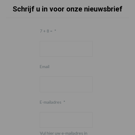
Schrijf u in voor onze nieuwsbrief
7 + 8 =
*
Email
E-mailadres
*
Vul hier uw e-mailadres in