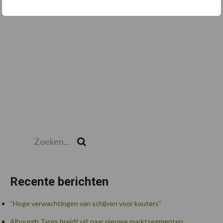
Toon meer
Zoeken...
Zoek
Recente berichten
“Hoge verwachtingen van schijven voor kouters”
Albourgh Tyres breidt uit naar nieuwe marktsegmenten