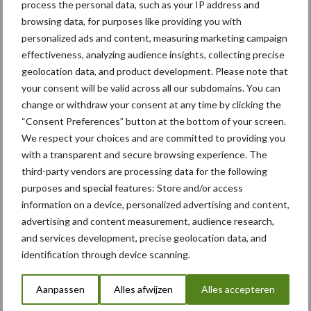
process the personal data, such as your IP address and
browsing data, for purposes like providing you with
5 aug
Albourgh Tyres breidt uit naar
personalized ads and content, measuring marketing campaign
nieuwe marktsegmenten
effectiveness, analyzing audience insights, collecting precise
geolocation data, and product development. Please note that
your consent will be valid across all our subdomains. You can
5 aug
Caterpillar breidt gamma
change or withdraw your consent at any time by clicking the
elektrische bulldozers uit
“Consent Preferences” button at the bottom of your screen.
We respect your choices and are committed to providing you
with a transparent and secure browsing experience. The
5 aug
Komatsu HM460-6 knikdumper legt
third-party vendors are processing data for the following
lat opnieuw hoger
purposes and special features: Store and/or access
information on a device, personalized advertising and content,
advertising and content measurement, audience research,
5 aug
Nieuwe compacte gedragen
and services development, precise geolocation data, and
pootcombinatie van AVR
identification through device scanning.
Aanpassen
Alles afwijzen
Alles accepteren