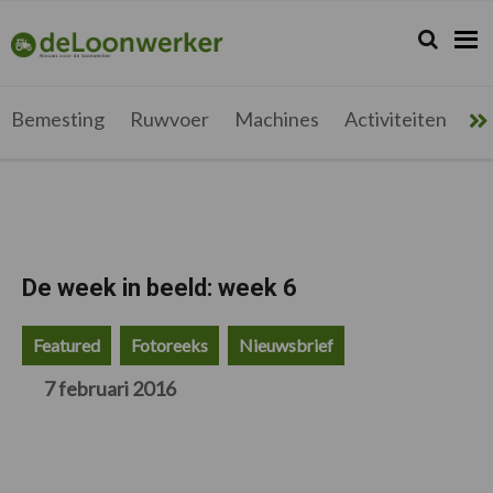
Spring
Door
Spring
Spring
naar
naar
naar
naar
Zoeken...
Zoek
deloonwerker.be
de
de
de
de
hoofdnavigatie
hoofd
eerste
voettekst
inhoud
sidebar
Bemesting
Ruwvoer
Machines
Activiteiten
Me
De week in beeld: week 6
Featured
Fotoreeks
Nieuwsbrief
7 februari 2016