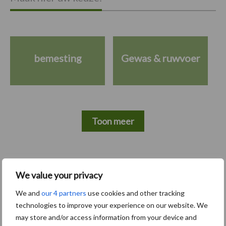
bemesting
Gewas & ruwvoer
Toon meer
Primaire
Recent nieuws
Partner nieuws
We value your privacy
Sidebar
We and
our 4 partners
use cookies and other tracking
6 aug
"Hoge verwachtingen van schijven
technologies to improve your experience on our website. We
voor kouters"
may store and/or access information from your device and