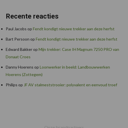
Recente reacties
Paul Jacobs
op
Fendt kondigt nieuwe trekker aan deze herfst
Bart Persoon
op
Fendt kondigt nieuwe trekker aan deze herfst
Edward Bakker
op
Mijn trekker: Case IH Magnum 7250 PRO van
Donaat Croes
Danny Hoerens
op
Loonwerker in beeld: Landbouwwerken
Hoerens (Zottegem)
Philips
op
JF AV stalmeststrooier: polyvalent en eenvoud troef
Footer
Onze brandpartners