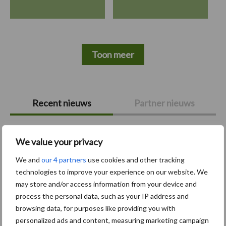
Toon meer
Primaire
Recent nieuws
Partner nieuws
Sidebar
6 aug
"Hoge verwachtingen van schijven
We value your privacy
voor kouters"
We and
our 4 partners
use cookies and other tracking
technologies to improve your experience on our website. We
5 aug
Albourgh Tyres breidt uit naar
may store and/or access information from your device and
nieuwe marktsegmenten
process the personal data, such as your IP address and
browsing data, for purposes like providing you with
personalized ads and content, measuring marketing campaign