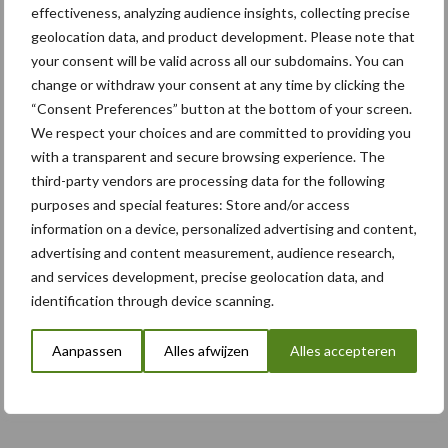
5 aug
Caterpillar breidt gamma
effectiveness, analyzing audience insights, collecting precise
elektrische bulldozers uit
geolocation data, and product development. Please note that
your consent will be valid across all our subdomains. You can
change or withdraw your consent at any time by clicking the
5 aug
Komatsu HM460-6 knikdumper legt
“Consent Preferences” button at the bottom of your screen.
lat opnieuw hoger
We respect your choices and are committed to providing you
with a transparent and secure browsing experience. The
third-party vendors are processing data for the following
5 aug
Nieuwe compacte gedragen
purposes and special features: Store and/or access
pootcombinatie van AVR
information on a device, personalized advertising and content,
advertising and content measurement, audience research,
and services development, precise geolocation data, and
identification through device scanning.
Toon meer
Aanpassen
Alles afwijzen
Alles accepteren