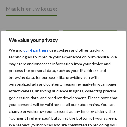
Maak hier uw keuze:
We value your privacy
bemesting
Gewas & ruwvoer
We and
our 4 partners
use cookies and other tracking
technologies to improve your experience on our website. We
may store and/or access information from your device and
process the personal data, such as your IP address and
browsing data, for purposes like providing you with
Toon meer
personalized ads and content, measuring marketing campaign
effectiveness, analyzing audience insights, collecting precise
geolocation data, and product development. Please note that
Primaire
your consent will be valid across all our subdomains. You can
Recent nieuws
Partner nieuws
change or withdraw your consent at any time by clicking the
Sidebar
“Consent Preferences” button at the bottom of your screen.
6 aug
"Hoge verwachtingen van schijven
We respect your choices and are committed to providing you