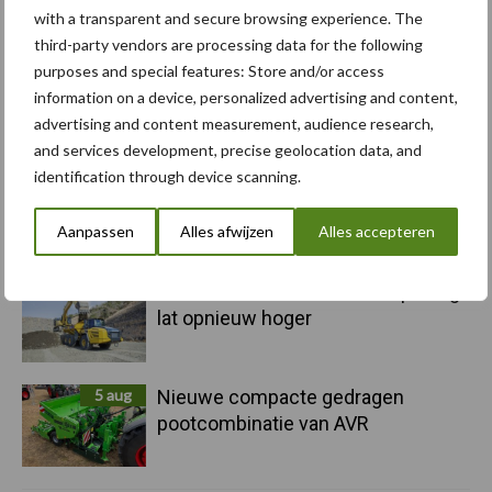
voor kouters"
with a transparent and secure browsing experience. The
third-party vendors are processing data for the following
purposes and special features: Store and/or access
5 aug
Albourgh Tyres breidt uit naar
information on a device, personalized advertising and content,
nieuwe marktsegmenten
advertising and content measurement, audience research,
and services development, precise geolocation data, and
identification through device scanning.
5 aug
Caterpillar breidt gamma
elektrische bulldozers uit
Aanpassen
Alles afwijzen
Alles accepteren
5 aug
Komatsu HM460-6 knikdumper legt
lat opnieuw hoger
5 aug
Nieuwe compacte gedragen
pootcombinatie van AVR