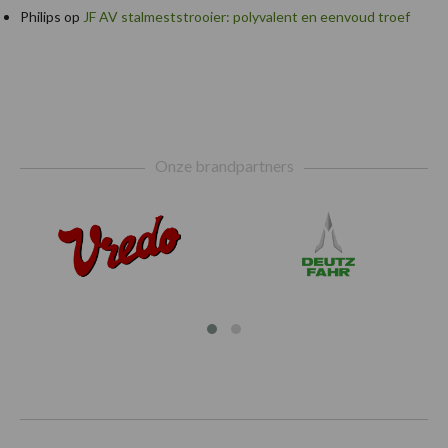
Philips
op
JF AV stalmeststrooier: polyvalent en eenvoud troef
Footer
Onze brandpartners