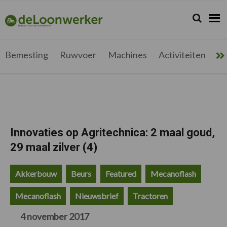
Spring
Door
Spring
Spring
naar
naar
naar
naar
Zoeken...
Zoek
deloonwerker.be
de
de
de
de
hoofdnavigatie
hoofd
eerste
voettekst
inhoud
sidebar
Bemesting
Ruwvoer
Machines
Activiteiten
Me
Innovaties op Agritechnica: 2 maal goud,
29 maal zilver (4)
Akkerbouw
Beurs
Featured
Mecanoflash
Mecanoflash
Nieuwsbrief
Tractoren
4 november 2017