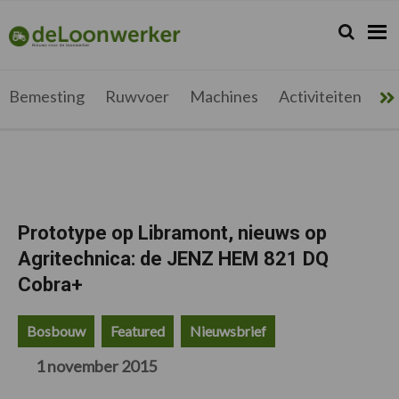
Spring
Door
Spring
Spring
naar
naar
naar
naar
Zoeken...
Zoek
deloonwerker.be
de
de
de
de
hoofdnavigatie
hoofd
eerste
voettekst
inhoud
sidebar
Bemesting
Ruwvoer
Machines
Activiteiten
Me
Prototype op Libramont, nieuws op
Agritechnica: de JENZ HEM 821 DQ
Cobra+
Bosbouw
Featured
Nieuwsbrief
1 november 2015