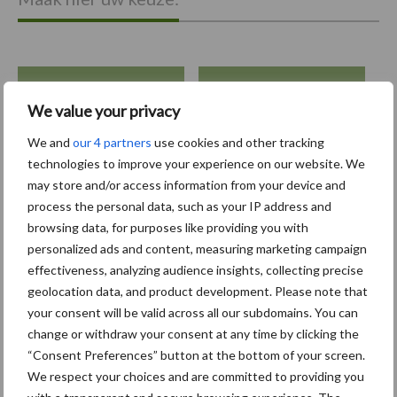
bemesting
Gewas & ruwvoer
We value your privacy
We and
our 4 partners
use cookies and other tracking
technologies to improve your experience on our website. We
may store and/or access information from your device and
process the personal data, such as your IP address and
Toon meer
browsing data, for purposes like providing you with
personalized ads and content, measuring marketing campaign
effectiveness, analyzing audience insights, collecting precise
Primaire
geolocation data, and product development. Please note that
Recent nieuws
Partner nieuws
your consent will be valid across all our subdomains. You can
Sidebar
change or withdraw your consent at any time by clicking the
6 aug
"Hoge verwachtingen van schijven
“Consent Preferences” button at the bottom of your screen.
voor kouters"
We respect your choices and are committed to providing you