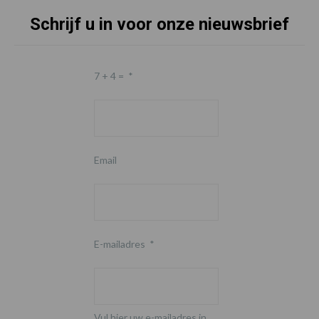
Schrijf u in voor onze nieuwsbrief
7 + 4 =
*
Email
E-mailadres
*
Vul hier uw e-mailadres in