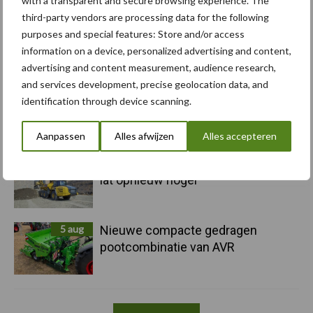
with a transparent and secure browsing experience. The
third-party vendors are processing data for the following
5 aug
Albourgh Tyres breidt uit naar
purposes and special features: Store and/or access
nieuwe marktsegmenten
information on a device, personalized advertising and content,
advertising and content measurement, audience research,
and services development, precise geolocation data, and
5 aug
Caterpillar breidt gamma
identification through device scanning.
elektrische bulldozers uit
Aanpassen
Alles afwijzen
Alles accepteren
5 aug
Komatsu HM460-6 knikdumper legt
lat opnieuw hoger
5 aug
Nieuwe compacte gedragen
pootcombinatie van AVR