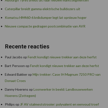
Albourgh Tyres breidt uit naar nieuwe marktsegmenten
Caterpillar breidt gamma elektrische bulldozers uit
Komatsu HM460-6 knikdumper legt lat opnieuw hoger
Nieuwe compacte gedragen pootcombinatie van AVR
Recente reacties
Paul Jacobs
op
Fendt kondigt nieuwe trekker aan deze herfst
Bart Persoon
op
Fendt kondigt nieuwe trekker aan deze herfst
Edward Bakker
op
Mijn trekker: Case IH Magnum 7250 PRO van
Donaat Croes
Danny Hoerens
op
Loonwerker in beeld: Landbouwwerken
Hoerens (Zottegem)
Philips
op
JF AV stalmeststrooier: polyvalent en eenvoud troef