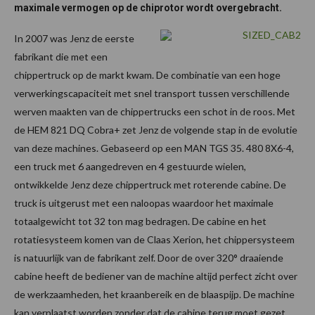
maximale vermogen op de chiprotor wordt overgebracht.
In 2007 was Jenz de eerste
fabrikant die met een
chippertruck op de markt kwam. De combinatie van een hoge
verwerkingscapaciteit met snel transport tussen verschillende
werven maakten van de chippertrucks een schot in de roos. Met
de HEM 821 DQ Cobra+ zet Jenz de volgende stap in de evolutie
van deze machines. Gebaseerd op een MAN TGS 35. 480 8X6-4,
een truck met 6 aangedreven en 4 gestuurde wielen,
ontwikkelde Jenz deze chippertruck met roterende cabine. De
truck is uitgerust met een naloopas waardoor het maximale
totaalgewicht tot 32 ton mag bedragen. De cabine en het
rotatiesysteem komen van de Claas Xerion, het chippersysteem
is natuurlijk van de fabrikant zelf. Door de over 320° draaiende
cabine heeft de bediener van de machine altijd perfect zicht over
de werkzaamheden, het kraanbereik en de blaaspijp. De machine
kan verplaatst worden zonder dat de cabine terug moet gezet