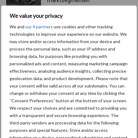
marktsegmenten
We value your privacy
Caterpillar breidt gamma
We and
our 4 partners
use cookies and other tracking
elektrische bulldozers uit
technologies to improve your experience on our website. We
may store and/or access information from your device and
process the personal data, such as your IP address and
browsing data, for purposes like providing you with
personalized ads and content, measuring marketing campaign
effectiveness, analyzing audience insights, collecting precise
Meer loonwerk nieuws:
geolocation data, and product development. Please note that
your consent will be valid across all our subdomains. You can
Maak hier uw keuze:
change or withdraw your consent at any time by clicking the
“Consent Preferences” button at the bottom of your screen.
We respect your choices and are committed to providing you
with a transparent and secure browsing experience. The
third-party vendors are processing data for the following
bemesting
Gewas & ruwvoer
purposes and special features: Store and/or access
information on a device, personalized advertising and content,