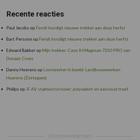
Recente reacties
Paul Jacobs
op
Fendt kondigt nieuwe trekker aan deze herfst
Bart Persoon
op
Fendt kondigt nieuwe trekker aan deze herfst
Edward Bakker
op
Mijn trekker: Case IH Magnum 7250 PRO van
Donaat Croes
Danny Hoerens
op
Loonwerker in beeld: Landbouwwerken
Hoerens (Zottegem)
Philips
op
JF AV stalmeststrooier: polyvalent en eenvoud troef
Footer
Onze brandpartners