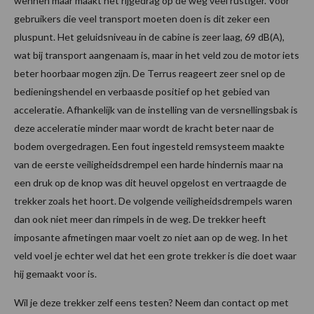
wennen maar maakt het rijgedrag op de weg veel rustiger. Voor
gebruikers die veel transport moeten doen is dit zeker een
pluspunt. Het geluidsniveau in de cabine is zeer laag, 69 dB(A),
wat bij transport aangenaam is, maar in het veld zou de motor iets
beter hoorbaar mogen zijn. De Terrus reageert zeer snel op de
bedieningshendel en verbaasde positief op het gebied van
acceleratie. Afhankelijk van de instelling van de versnellingsbak is
deze acceleratie minder maar wordt de kracht beter naar de
bodem overgedragen. Een fout ingesteld remsysteem maakte
van de eerste veiligheidsdrempel een harde hindernis maar na
een druk op de knop was dit heuvel opgelost en vertraagde de
trekker zoals het hoort. De volgende veiligheidsdrempels waren
dan ook niet meer dan rimpels in de weg. De trekker heeft
imposante afmetingen maar voelt zo niet aan op de weg. In het
veld voel je echter wel dat het een grote trekker is die doet waar
hij gemaakt voor is.
Wil je deze trekker zelf eens testen? Neem dan contact op met