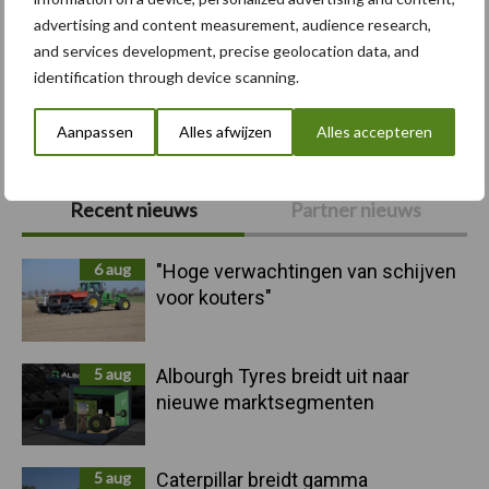
advertising and content measurement, audience research,
and services development, precise geolocation data, and
identification through device scanning.
Toon meer
Aanpassen
Alles afwijzen
Alles accepteren
Primaire
Recent nieuws
Partner nieuws
Sidebar
6 aug
"Hoge verwachtingen van schijven
voor kouters"
5 aug
Albourgh Tyres breidt uit naar
nieuwe marktsegmenten
5 aug
Caterpillar breidt gamma