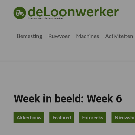
Spring
Door
Spring
Spring
naar
naar
naar
naar
deloonwerker.be
de
de
de
de
hoofdnavigatie
hoofd
eerste
voettekst
inhoud
sidebar
Bemesting
Ruwvoer
Machines
Activiteiten
Week in beeld: Week 6
Akkerbouw
Featured
Fotoreeks
Nieuwsbr