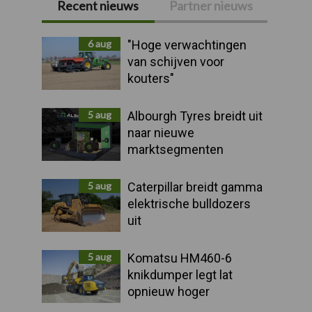
Recent nieuws
Partner nieuws
Primaire
Sidebar
6 aug
"Hoge verwachtingen
van schijven voor
kouters"
5 aug
Albourgh Tyres breidt uit
naar nieuwe
marktsegmenten
5 aug
Caterpillar breidt gamma
elektrische bulldozers
uit
5 aug
Komatsu HM460-6
knikdumper legt lat
opnieuw hoger