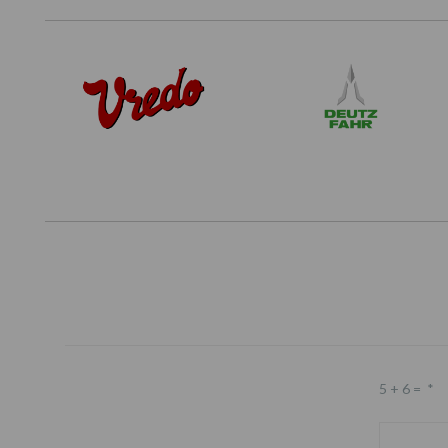
5 + 6 =
*