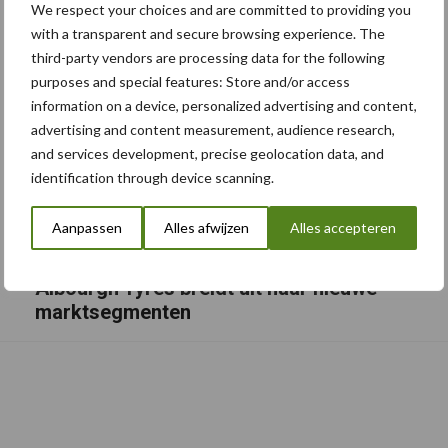
We respect your choices and are committed to providing you
with a transparent and secure browsing experience. The
third-party vendors are processing data for the following
purposes and special features: Store and/or access
information on a device, personalized advertising and content,
advertising and content measurement, audience research,
and services development, precise geolocation data, and
identification through device scanning.
Aanpassen
Alles afwijzen
Alles accepteren
Albourgh Tyres breidt uit naar nieuwe
marktsegmenten