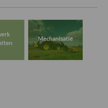
werk
Mechanisatie
eiten