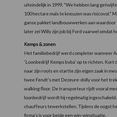
uiteindelijk in 1999. “We hebben lang getwijf
100 hectare maïs te kneuzen was risicovol.” 
ganse pakket landbouwwerken aan waardoor h
later zei Willy zijn job bij Ford vaarwel omda
Kemps & zonen
Het familiebedrijf werd completer wanneer A
‘Loonbedrijf Kemps bvba’ op te richten. Kort 
naar zijn roots en startte zijn eigen zaak in 
twee Fendt’s met Dezeure-dolly voor het tre
walking floor. De transporteur rijdt vooral m
loonbedrijf wordt hij regelmatig ingeschakeld
chauffeurs tewerkstellen. Tijdens de oogst he
firma’s is voor beide een win-winsituatie.