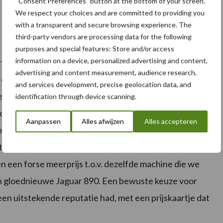
“Consent Preferences” button at the bottom of your screen.
We respect your choices and are committed to providing you
with a transparent and secure browsing experience. The
third-party vendors are processing data for the following
purposes and special features: Store and/or access
information on a device, personalized advertising and content,
ractoren en bij Claas voor oogstmachines. “We kennen
advertising and content measurement, audience research,
 er tevreden van. Het bedrijf heeft een voorkeur voor
and services development, precise geolocation data, and
en voor alle werken. Het zijn goede, zuinige trekkers
identification through device scanning.
noeg gaan ze ook wel eens stuk. “Voor een
Aanpassen
Alles afwijzen
Alles accepteren
r nieuw aankopen onbetaalbaar. Daarom kiezen we de
 beperkt aantal bedrijfsuren op de teller. Ook voor de
 een forse meerprijs t.o.v. dezelfde machine die we
en gloednieuwe Jaguar 890. Een bewuste keuze voor
en uitstekende reputatie had, met een prijskaartje dat