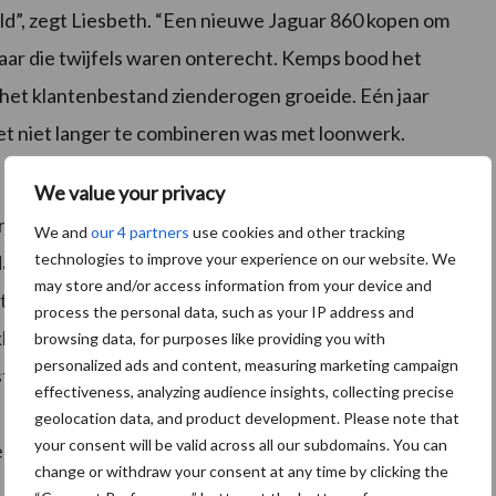
eld”, zegt Liesbeth. “Een nieuwe Jaguar 860 kopen om
Maar die twijfels waren onterecht. Kemps bood het
et klantenbestand zienderogen groeide. Eén jaar
t het niet langer te combineren was met loonwerk.
We value your privacy
rne in ’07 mee in de zaak kwam, Reden genoeg om
We and
our 4 partners
use cookies and other tracking
technologies to improve your experience on our website. We
daarop keerde Jonas na 4 jaar werk buitenshuis terug
may store and/or access information from your device and
mesttransporten. Hij kocht twee Volvo-vrachtwagens en
process the personal data, such as your IP address and
kken van drie mestopleggers, een kipoplegger en
browsing data, for purposes like providing you with
personalized ads and content, measuring marketing campaign
est van en naar de mestverwerking. Ook voor het
effectiveness, analyzing audience insights, collecting precise
. Dankzij deze vaste opdrachten kan hij twee
geolocation data, and product development. Please note that
your consent will be valid across all our subdomains. You can
lpt Jonas zijn broer en pa. De symbiose tussen de
change or withdraw your consent at any time by clicking the