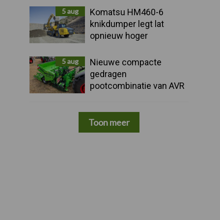
5 aug
Komatsu HM460-6
knikdumper legt lat
opnieuw hoger
5 aug
Nieuwe compacte
gedragen
pootcombinatie van AVR
Toon meer