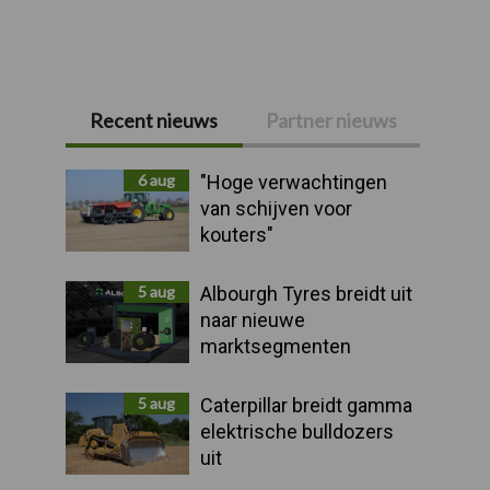
Recent nieuws
Partner nieuws
Primaire
Sidebar
6 aug
"Hoge verwachtingen
van schijven voor
kouters"
5 aug
Albourgh Tyres breidt uit
naar nieuwe
marktsegmenten
5 aug
Caterpillar breidt gamma
elektrische bulldozers
uit