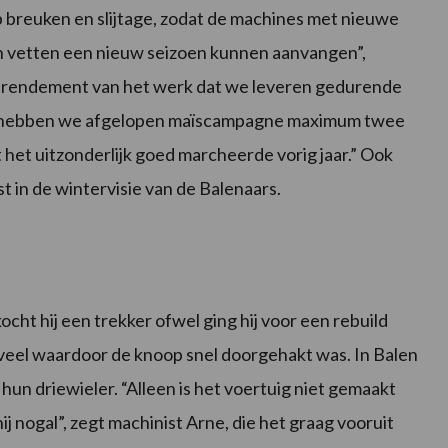
p breuken en slijtage, zodat de machines met nieuwe
en vetten een nieuw seizoen kunnen aanvangen”,
et rendement van het werk dat we leveren gedurende
rs hebben we afgelopen maïscampagne maximum twee
het uitzonderlijk goed marcheerde vorig jaar.” Ook
 in de wintervisie van de Balenaars.
cht hij een trekker ofwel ging hij voor een rebuild
veel waardoor de knoop snel doorgehakt was. In Balen
 hun driewieler. “Alleen is het voertuig niet gemaakt
ij nogal”, zegt machinist Arne, die het graag vooruit