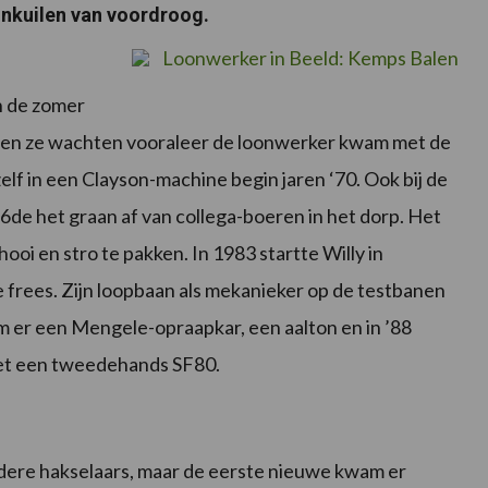
inkuilen van voordroog.
n de zomer
sten ze wachten vooraleer de loonwerker kwam met de
elf in een Clayson-machine begin jaren ‘70. Ook bij de
6de het graan af van collega-boeren in het dorp. Het
hooi en stro te pakken. In 1983 startte Willy in
 frees.
Zijn loopbaan als mekanieker op de testbanen
am er een Mengele-opraapkar, een aalton en in ’88
 met een tweedehands SF80.
dere hakselaars, maar de eerste nieuwe kwam er