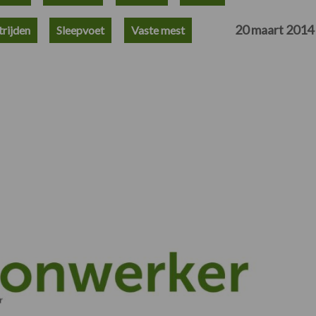
20 maart 2014
trijden
Sleepvoet
Vaste mest