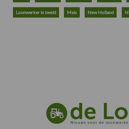
Loonwerker in beeld
Mais
New Holland
N