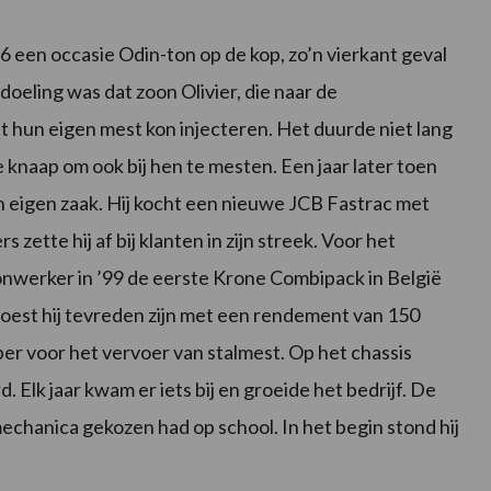
 een occasie Odin-ton op de kop, zo’n vierkant geval
doeling was dat zoon Olivier, die naar de
st hun eigen mest kon injecteren. Het duurde niet lang
knaap om ook bij hen te mesten. Een jaar later toen
n eigen zaak. Hij kocht een nieuwe JCB Fastrac met
zette hij af bij klanten in zijn streek. Voor het
nwerker in ’99 de eerste Krone Combipack in België
oest hij tevreden zijn met een rendement van 150
per voor het vervoer van stalmest. Op het chassis
 Elk jaar kwam er iets bij en groeide het bedrijf. De
echanica gekozen had op school. In het begin stond hij