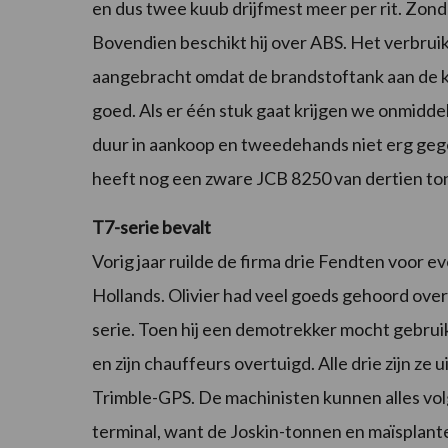
en dus twee kuub drijfmest meer per rit. Zonde
Bovendien beschikt hij over ABS. Het verbruik
aangebracht omdat de brandstoftank aan de kle
goed. Als er één stuk gaat krijgen we onmiddel
duur in aankoop en tweedehands niet erg gegee
heeft nog een zware JCB 8250 van dertien to
T7-serie bevalt
Vorig jaar ruilde de firma drie Fendten voor 
Hollands. Olivier had veel goeds gehoord ove
serie. Toen hij een demotrekker mocht gebrui
en zijn chauffeurs overtuigd. Alle drie zijn ze 
Trimble-GPS. De machinisten kunnen alles vo
terminal, want de Joskin-tonnen en maïsplante