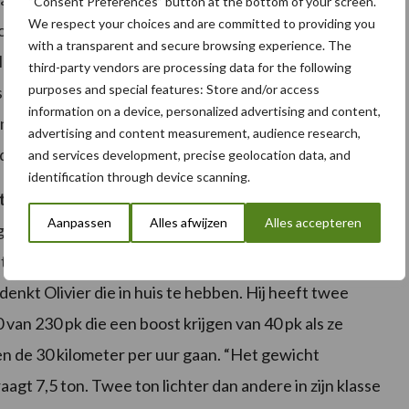
“Consent Preferences” button at the bottom of your screen.
We respect your choices and are committed to providing you
men hakselen. Verder wilde hij zich verzekeren van
with a transparent and secure browsing experience. The
el wat aardappelen en korrelmaïs voor andere
third-party vendors are processing data for the following
purposes and special features: Store and/or access
’s één voor één zelf transport aankochten, ondernam hij
information on a device, personalized advertising and content,
sen en hakselen, maar de voorliefde voor het kneuzen
advertising and content measurement, audience research,
, daarom kwam er in 2010 een nieuwe JD 7450.
and services development, precise geolocation data, and
identification through device scanning.
top in transport
Aanpassen
Alles afwijzen
Alles accepteren
ezien het bedrijf heel wat tijd op de baan doorbrengt
t het nood aan een geschikte transporttrekker. Met
denkt Olivier die in huis te hebben. Hij heeft twee
 van 230 pk die een boost krijgen van 40 pk als ze
n de 30 kilometer per uur gaan. “Het gewicht
aagt 7,5 ton. Twee ton lichter dan andere in zijn klasse