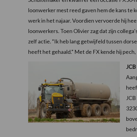
loonwerker mest reed gaven hem de kans te ko
werk in het najaar. Voordien vervoerde hij he
loonwerkers. Toen Olivier zag dat zijn collega
zelf actie. “Ik heb lang getwijfeld tussen dor
heeft het gehaald.” Met de FX kende hij pech
JCB 
Aang
heef
JCB 
3230
bove
bedr