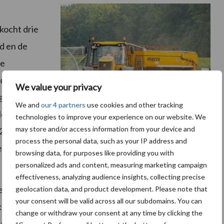
 kocht drie
d en de
de
onze
We value your privacy
g het bergaf
We and
our 4 partners
use cookies and other tracking
lechts één
technologies to improve your experience on our website. We
may store and/or access information from your device and
r 2015 heb ik 1.600 Euro verkeersbelasting en
process the personal data, such as your IP address and
de laatste keer geweest.”
browsing data, for purposes like providing you with
personalized ads and content, measuring marketing campaign
effectiveness, analyzing audience insights, collecting precise
 in 2008 tastte Eylenbosch de markt af voor het
geolocation data, and product development. Please note that
your consent will be valid across all our subdomains. You can
ek. Een jaar later werd de kar vervangen door een
change or withdraw your consent at any time by clicking the
kselaar. Verschillende koeboeren waar de