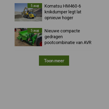
5 aug
Komatsu HM460-6
knikdumper legt lat
opnieuw hoger
5 aug
Nieuwe compacte
gedragen
pootcombinatie van AVR
Toon meer