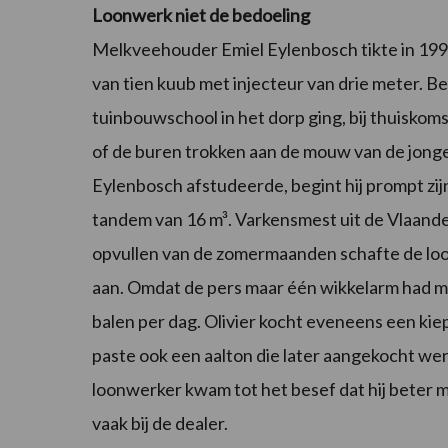
Loonwerk niet de bedoeling
Melkveehouder Emiel Eylenbosch tikte in 1996
van tien kuub met injecteur van drie meter. Be
tuinbouwschool in het dorp ging, bij thuiskom
of de buren trokken aan de mouw van de jonge 
Eylenbosch afstudeerde, begint hij prompt zij
tandem van 16 m³. Varkensmest uit de Vlaanders 
opvullen van de zomermaanden schafte de loo
aan. Omdat de pers maar één wikkelarm had m
balen per dag. Olivier kocht eveneens een kie
paste ook een aalton die later aangekocht werd.
loonwerker kwam tot het besef dat hij beter m
vaak bij de dealer.