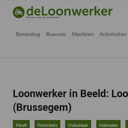
Spring
Door
Spring
Spring
naar
naar
naar
naar
deloonwerker.be
de
de
de
de
hoofdnavigatie
hoofd
eerste
voettekst
inhoud
sidebar
Bemesting
Ruwvoer
Machines
Activiteiten
Loonwerker in Beeld: Lo
(Brussegem)
Fendt
Fotoreeks
Hakselaar
Hakselen