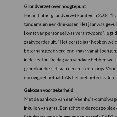
Grondverzet over hoogtepunt
Het initiatief grondverzet komt er in 2004. “Ik
tandems en een drie-asser. Het jaar was gevul
komst van personeel was verantwoord”, legt 
zaakvoerder uit. “Het eerste jaar hebben we 
boterham goed verdiend, maar vanaf toen gin
in de sector. De dag van vandaag hebben we s
grondkar die rijdt aan een correcte prijs. Voo
eurovignet betaald. Als het niet betert is dit 
Gekozen voor zekerheid
Met de aankoop van een Veenhuis-combiwagen
inkuilen van gras. Een schot in de roos zo ble
Schuitemaker en kwam er een occasie FX50-ha