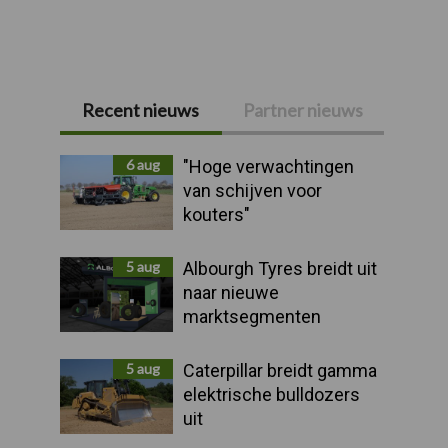
Recent nieuws
Partner nieuws
Primaire
Sidebar
6 aug
"Hoge verwachtingen
van schijven voor
kouters"
5 aug
Albourgh Tyres breidt uit
naar nieuwe
marktsegmenten
5 aug
Caterpillar breidt gamma
elektrische bulldozers
uit