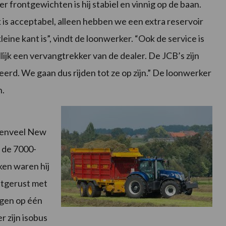
r frontgewichten is hij stabiel en vinnig op de baan.
 is acceptabel, alleen hebben we een extra reservoir
ine kant is”, vindt de loonwerker. “Ook de service is
lijk een vervangtrekker van de dealer. De JCB’s zijn
rd. We gaan dus rijden tot ze op zijn.” De loonwerker
n.
evenveel New
r de 7000-
ken waren hij
uitgerust met
lgen op één
r zijn isobus