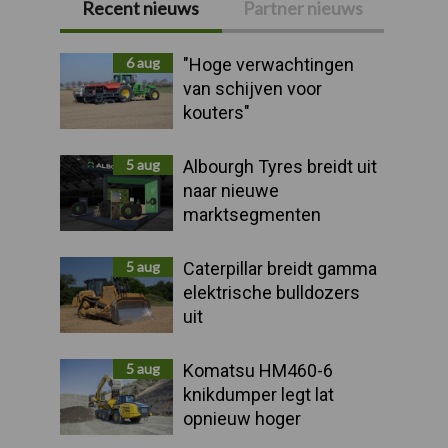
Recent nieuws
Partner nieuws
Primaire
Sidebar
6 aug
"Hoge verwachtingen
van schijven voor
kouters"
5 aug
Albourgh Tyres breidt uit
naar nieuwe
marktsegmenten
5 aug
Caterpillar breidt gamma
elektrische bulldozers
uit
5 aug
Komatsu HM460-6
knikdumper legt lat
opnieuw hoger