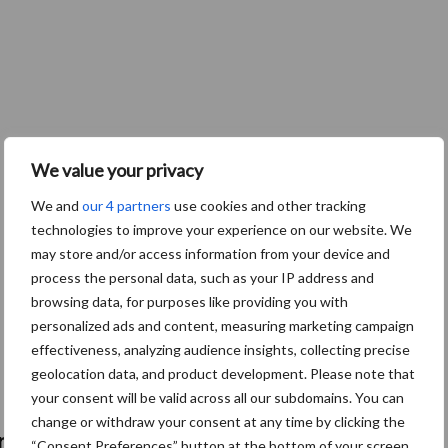
We value your privacy
We and
our 4 partners
use cookies and other tracking
technologies to improve your experience on our website. We
may store and/or access information from your device and
process the personal data, such as your IP address and
browsing data, for purposes like providing you with
personalized ads and content, measuring marketing campaign
effectiveness, analyzing audience insights, collecting precise
geolocation data, and product development. Please note that
your consent will be valid across all our subdomains. You can
change or withdraw your consent at any time by clicking the
fmachines
“Consent Preferences” button at the bottom of your screen.