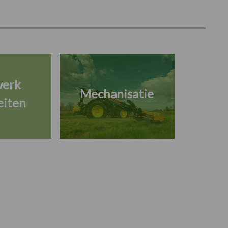
werk
Mechanisatie
eiten