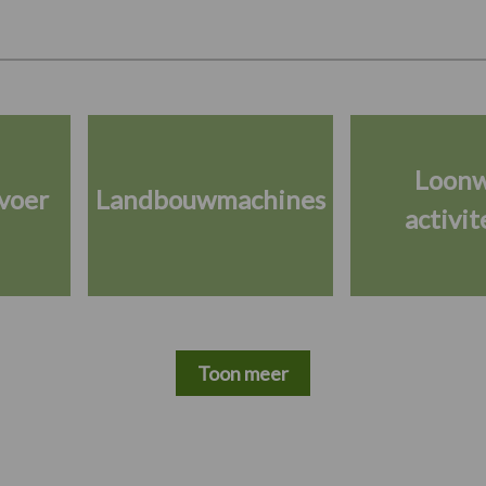
Loon
voer
Landbouwmachines
activit
Toon meer