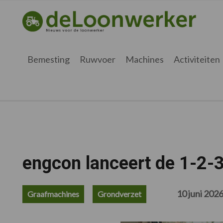
Spring
Door
Spring
Spring
naar
naar
naar
naar
deloonwerker.be
de
de
de
de
hoofdnavigatie
hoofd
eerste
voettekst
inhoud
sidebar
Bemesting
Ruwvoer
Machines
Activiteiten
engcon lanceert de 1-2-3 
10 juni 202
Graafmachines
Grondverzet