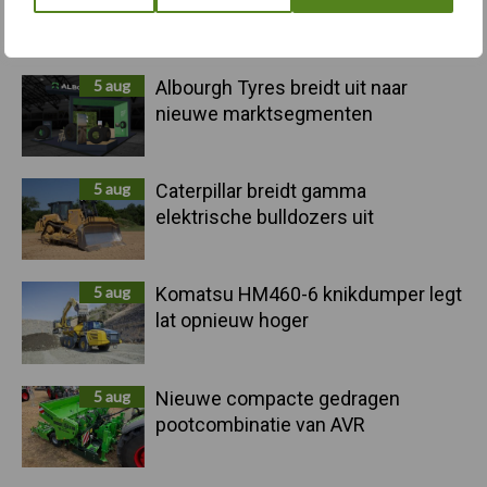
voor kouters"
5 aug
Albourgh Tyres breidt uit naar
nieuwe marktsegmenten
5 aug
Caterpillar breidt gamma
elektrische bulldozers uit
5 aug
Komatsu HM460-6 knikdumper legt
lat opnieuw hoger
5 aug
Nieuwe compacte gedragen
pootcombinatie van AVR