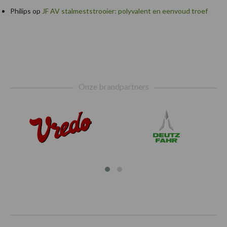
Philips
op
JF AV stalmeststrooier: polyvalent en eenvoud troef
Footer
Onze brandpartners