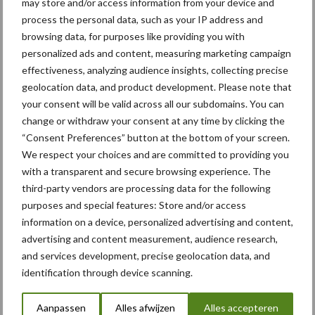
may store and/or access information from your device and
process the personal data, such as your IP address and
Maak hier uw keuze:
browsing data, for purposes like providing you with
personalized ads and content, measuring marketing campaign
effectiveness, analyzing audience insights, collecting precise
geolocation data, and product development. Please note that
your consent will be valid across all our subdomains. You can
bemesting
Gewas & ruwvoer
change or withdraw your consent at any time by clicking the
“Consent Preferences” button at the bottom of your screen.
We respect your choices and are committed to providing you
with a transparent and secure browsing experience. The
third-party vendors are processing data for the following
Toon meer
purposes and special features: Store and/or access
information on a device, personalized advertising and content,
advertising and content measurement, audience research,
Primaire
and services development, precise geolocation data, and
Recent nieuws
Partner nieuws
identification through device scanning.
Sidebar
6 aug
"Hoge verwachtingen van schijven
Aanpassen
Alles afwijzen
Alles accepteren