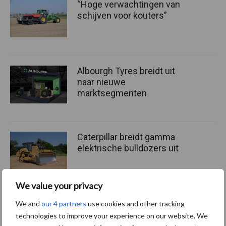
“Hoge verwachtingen van
schijven voor kouters”
Albourgh Tyres breidt uit
naar nieuwe
marktsegmenten
Caterpillar breidt gamma
elektrische bulldozers uit
We value your privacy
We and
our 4 partners
use cookies and other tracking
Meer loonwerk nieuws:
technologies to improve your experience on our website. We