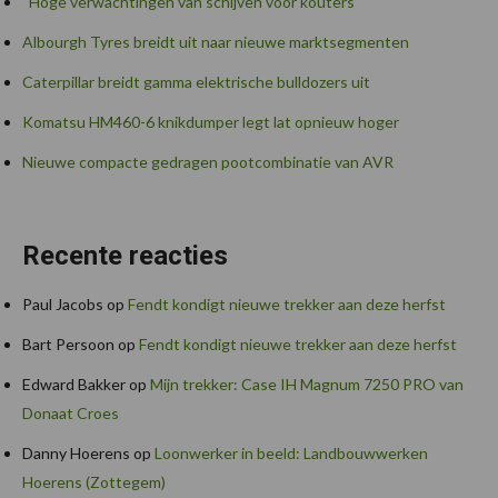
“Hoge verwachtingen van schijven voor kouters”
Albourgh Tyres breidt uit naar nieuwe marktsegmenten
Caterpillar breidt gamma elektrische bulldozers uit
Komatsu HM460-6 knikdumper legt lat opnieuw hoger
Nieuwe compacte gedragen pootcombinatie van AVR
Recente reacties
Paul Jacobs
op
Fendt kondigt nieuwe trekker aan deze herfst
Bart Persoon
op
Fendt kondigt nieuwe trekker aan deze herfst
Edward Bakker
op
Mijn trekker: Case IH Magnum 7250 PRO van
Donaat Croes
Danny Hoerens
op
Loonwerker in beeld: Landbouwwerken
Hoerens (Zottegem)