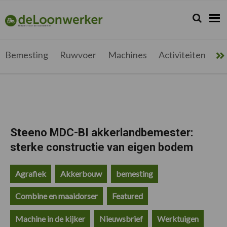
Spring
Door
Spring
Spring
naar
naar
naar
naar
Zoeken...
Zoek
deloonwerker.be
de
de
de
de
hoofdnavigatie
hoofd
eerste
voettekst
inhoud
sidebar
Bemesting
Ruwvoer
Machines
Activiteiten
Me
Steeno MDC-BI akkerlandbemester:
sterke constructie van eigen bodem
Agrafiek
Akkerbouw
bemesting
Combine en maaidorser
Featured
Machine in de kijker
Nieuwsbrief
Werktuigen