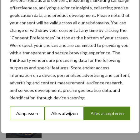
personalized ads and content, measuring marketing campaign
bemesting
Gewas & ruwvoer
effectiveness, analyzing audience insights, collecting precise
geolocation data, and product development. Please note that
your consent will be valid across all our subdomains. You can
change or withdraw your consent at any time by clicking the
“Consent Preferences” button at the bottom of your screen.
Toon meer
We respect your choices and are committed to providing you
with a transparent and secure browsing experience. The
third-party vendors are processing data for the following
Primaire
purposes and special features: Store and/or access
Recent nieuws
Partner nieuws
information on a device, personalized advertising and content,
Sidebar
advertising and content measurement, audience research,
6 aug
"Hoge verwachtingen van schijven
and services development, precise geolocation data, and
voor kouters"
identification through device scanning.
Aanpassen
Alles afwijzen
Alles accepteren
5 aug
Albourgh Tyres breidt uit naar
nieuwe marktsegmenten