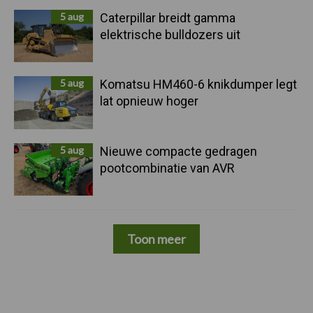
5 aug
Caterpillar breidt gamma
elektrische bulldozers uit
5 aug
Komatsu HM460-6 knikdumper legt
lat opnieuw hoger
5 aug
Nieuwe compacte gedragen
pootcombinatie van AVR
Toon meer