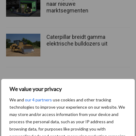
naar nieuwe
marktsegmenten
Caterpillar breidt gamma
elektrische bulldozers uit
Meer loonwerk nieuws:
We value your privacy
We and
our 4 partners
use cookies and other tracking
Maak hier uw keuze:
technologies to improve your experience on our website. We
may store and/or access information from your device and
process the personal data, such as your IP address and
browsing data, for purposes like providing you with