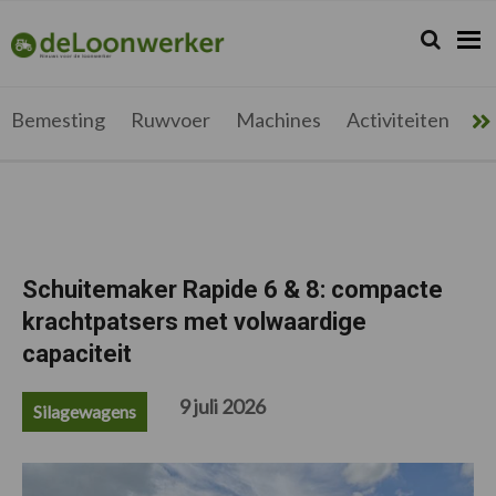
Spring
Door
Spring
Spring
naar
naar
naar
naar
Zoeken...
Zoek
deloonwerker.be
de
de
de
de
hoofdnavigatie
hoofd
eerste
voettekst
inhoud
sidebar
Bemesting
Ruwvoer
Machines
Activiteiten
Me
Schuitemaker Rapide 6 & 8: compacte
krachtpatsers met volwaardige
capaciteit
9 juli 2026
Silagewagens