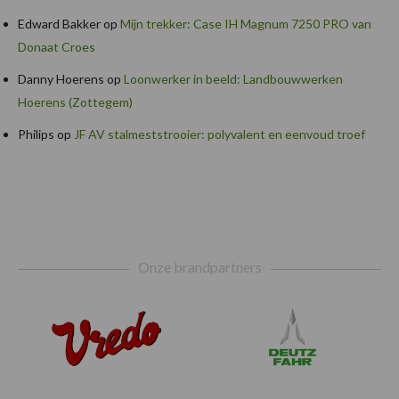
Edward Bakker
op
Mijn trekker: Case IH Magnum 7250 PRO van
Donaat Croes
Danny Hoerens
op
Loonwerker in beeld: Landbouwwerken
Hoerens (Zottegem)
Philips
op
JF AV stalmeststrooier: polyvalent en eenvoud troef
Footer
Onze brandpartners