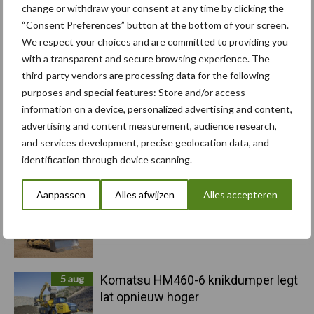
change or withdraw your consent at any time by clicking the
“Consent Preferences” button at the bottom of your screen.
Primaire
Recent nieuws
Partner nieuws
We respect your choices and are committed to providing you
Sidebar
with a transparent and secure browsing experience. The
third-party vendors are processing data for the following
6 aug
"Hoge verwachtingen van schijven
purposes and special features: Store and/or access
voor kouters"
information on a device, personalized advertising and content,
advertising and content measurement, audience research,
and services development, precise geolocation data, and
5 aug
Albourgh Tyres breidt uit naar
identification through device scanning.
nieuwe marktsegmenten
Aanpassen
Alles afwijzen
Alles accepteren
5 aug
Caterpillar breidt gamma
elektrische bulldozers uit
5 aug
Komatsu HM460-6 knikdumper legt
lat opnieuw hoger