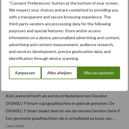
“Consent Preferences” button at the bottom of your screen.
We respect your choices and are committed to providing you
10 juli 2026
Kok
with a transparent and secure browsing experience. The
Lexmon
third-party vendors are processing data for the following
purposes and special features: Store and/or access
d neemt
information on a device, personalized advertising and content,
eerste
advertising and content measurement, audience research,
Develon
and services development, precise geolocation data, and
DX360L
identification through device scanning.
C-9
Aanpassen
Alles afwijzen
Alles accepteren
Smart-
rupsgraafmachine in gebruik
Kok Lexmond heeft als eerste in Nederland een Develon
DX360LC-9 Smart-rupsgraafmachine in gebruik genomen. De
DX360LC-9 Smart maakt deel uit van de nieuwe Develon Serie 9.
Een generatie graafmachines die is ontwikkeld op basis van ...
Lees meer