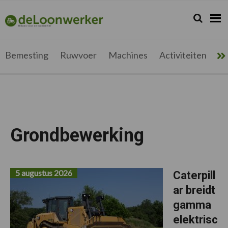
Spring
Door
Spring
naar
naar
naar
Zoeken...
Zoek
deloonwerker.be
de
de
de
hoofdnavigatie
hoofd
voettekst
inhoud
Bemesting
Ruwvoer
Machines
Activiteiten
Me
Grondbewerking
5 augustus 2026
Caterpill
ar breidt
gamma
elektrisc