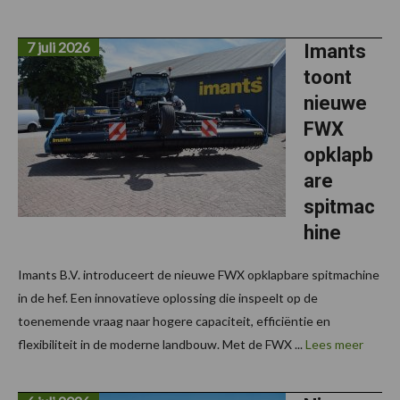
7 juli 2026
Imants
toont
nieuwe
FWX
opklapb
are
spitmac
hine
Imants B.V. introduceert de nieuwe FWX opklapbare spitmachine
in de hef. Een innovatieve oplossing die inspeelt op de
toenemende vraag naar hogere capaciteit, efficiëntie en
flexibiliteit in de moderne landbouw. Met de FWX ...
Lees meer