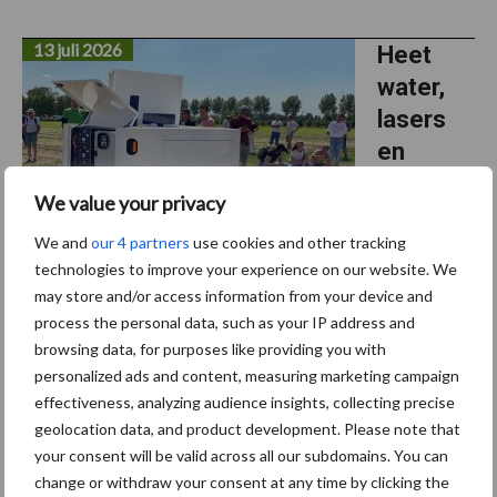
13 juli 2026
Heet
water,
lasers
en
mechani
We value your privacy
sch
We and
our 4 partners
use cookies and other tracking
wieden:
technologies to improve your experience on our website. We
robots in
may store and/or access information from your device and
actie
process the personal data, such as your IP address and
browsing data, for purposes like providing you with
Hoe passen robots in uw teeltsysteem? En welke
personalized ads and content, measuring marketing campaign
onkruidbestrijdingstechnieken hebben uw voorkeur? Dat waren
effectiveness, analyzing audience insights, collecting precise
vragen waarmee telers afreisden naar de Biovelddag in Lelystad.
geolocation data, and product development. Please note that
Verschillende nieuwe en vertrouwde wiedrobots reden een ...
your consent will be valid across all our subdomains. You can
Lees meer
change or withdraw your consent at any time by clicking the