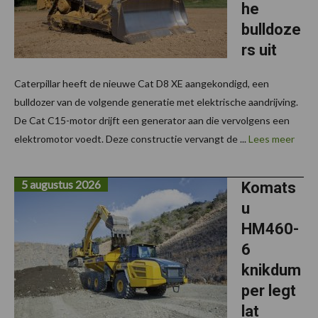
he
bulldoze
rs uit
Caterpillar heeft de nieuwe Cat D8 XE aangekondigd, een
bulldozer van de volgende generatie met elektrische aandrijving.
De Cat C15-motor drijft een generator aan die vervolgens een
elektromotor voedt. Deze constructie vervangt de ...
Lees meer
5 augustus 2026
Komats
u
HM460-
6
knikdum
per legt
lat