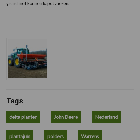
grond niet kunnen kapotvriezen.
Tags
delta planter
John Deere
Nederland
plantajuin
polders
Warrens