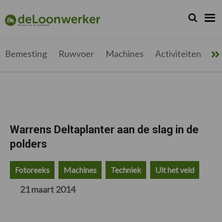
Spring
Door
Spring
Spring
naar
naar
naar
naar
Zoeken...
Zoek
deloonwerker.be
de
de
de
de
hoofdnavigatie
hoofd
eerste
voettekst
inhoud
sidebar
Bemesting
Ruwvoer
Machines
Activiteiten
Me
Warrens Deltaplanter aan de slag in de
polders
Fotoreeks
Machines
Techniek
Uit het veld
21 maart 2014