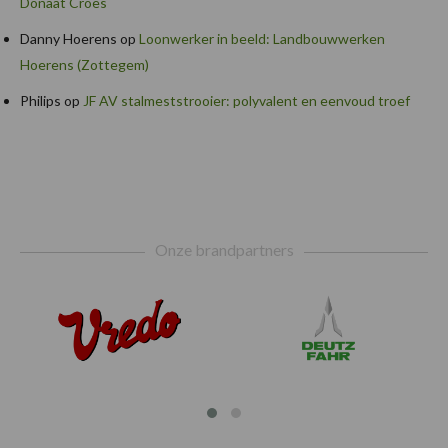
Donaat Croes
Danny Hoerens
op
Loonwerker in beeld: Landbouwwerken
Hoerens (Zottegem)
Philips
op
JF AV stalmeststrooier: polyvalent en eenvoud troef
Footer
Onze brandpartners