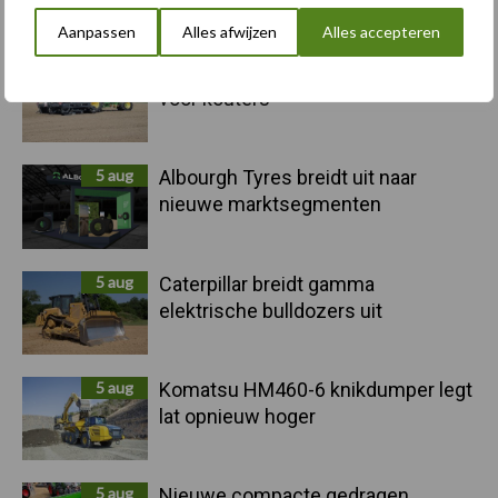
Recent nieuws
Partner nieuws
Aanpassen
Alles afwijzen
Alles accepteren
Sidebar
6 aug
"Hoge verwachtingen van schijven
voor kouters"
5 aug
Albourgh Tyres breidt uit naar
nieuwe marktsegmenten
5 aug
Caterpillar breidt gamma
elektrische bulldozers uit
5 aug
Komatsu HM460-6 knikdumper legt
lat opnieuw hoger
5 aug
Nieuwe compacte gedragen