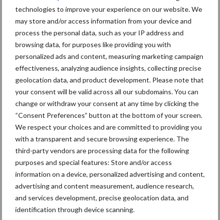
technologies to improve your experience on our website. We
may store and/or access information from your device and
Meer loonwerk nieuws:
process the personal data, such as your IP address and
browsing data, for purposes like providing you with
Maak hier uw keuze:
personalized ads and content, measuring marketing campaign
effectiveness, analyzing audience insights, collecting precise
geolocation data, and product development. Please note that
your consent will be valid across all our subdomains. You can
change or withdraw your consent at any time by clicking the
bemesting
Gewas & ruwvoer
“Consent Preferences” button at the bottom of your screen.
We respect your choices and are committed to providing you
with a transparent and secure browsing experience. The
third-party vendors are processing data for the following
purposes and special features: Store and/or access
information on a device, personalized advertising and content,
Toon meer
advertising and content measurement, audience research,
and services development, precise geolocation data, and
identification through device scanning.
Primaire