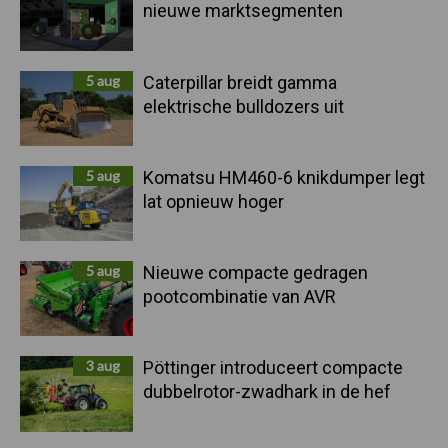
nieuwe marktsegmenten
5 aug
Caterpillar breidt gamma
elektrische bulldozers uit
5 aug
Komatsu HM460-6 knikdumper legt
lat opnieuw hoger
5 aug
Nieuwe compacte gedragen
pootcombinatie van AVR
3 aug
Pöttinger introduceert compacte
dubbelrotor-zwadhark in de hef