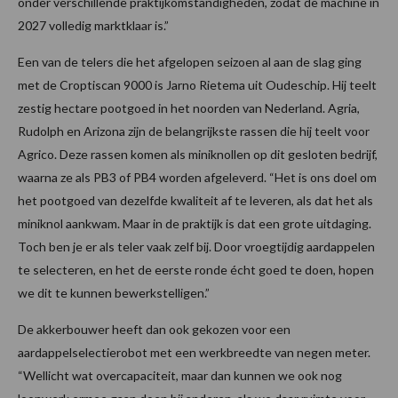
onder verschillende praktijkomstandigheden, zodat de machine in
2027 volledig marktklaar is.”
Een van de telers die het afgelopen seizoen al aan de slag ging
met de Croptiscan 9000 is Jarno Rietema uit Oudeschip. Hij teelt
zestig hectare pootgoed in het noorden van Nederland. Agria,
Rudolph en Arizona zijn de belangrijkste rassen die hij teelt voor
Agrico. Deze rassen komen als miniknollen op dit gesloten bedrijf,
waarna ze als PB3 of PB4 worden afgeleverd. “Het is ons doel om
het pootgoed van dezelfde kwaliteit af te leveren, als dat het als
miniknol aankwam. Maar in de praktijk is dat een grote uitdaging.
Toch ben je er als teler vaak zelf bij. Door vroegtijdig aardappelen
te selecteren, en het de eerste ronde écht goed te doen, hopen
we dit te kunnen bewerkstelligen.”
De akkerbouwer heeft dan ook gekozen voor een
aardappelselectierobot met een werkbreedte van negen meter.
“Wellicht wat overcapaciteit, maar dan kunnen we ook nog