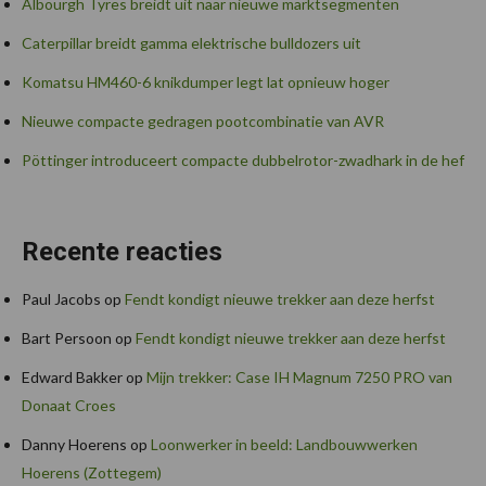
Albourgh Tyres breidt uit naar nieuwe marktsegmenten
Caterpillar breidt gamma elektrische bulldozers uit
Komatsu HM460-6 knikdumper legt lat opnieuw hoger
Nieuwe compacte gedragen pootcombinatie van AVR
Pöttinger introduceert compacte dubbelrotor-zwadhark in de hef
Recente reacties
Paul Jacobs
op
Fendt kondigt nieuwe trekker aan deze herfst
Bart Persoon
op
Fendt kondigt nieuwe trekker aan deze herfst
Edward Bakker
op
Mijn trekker: Case IH Magnum 7250 PRO van
Donaat Croes
Danny Hoerens
op
Loonwerker in beeld: Landbouwwerken
Hoerens (Zottegem)