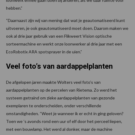
loonwerk ermee gaan doen bij anderen, als we daar ruimte voor
hebben.”
“Daarnaast zijn wij van mening dat wat je geautomatiseerd kunt
uitvoeren, je ook geautomatiseerd moet doen. Daarom maken we
ook al drie jaar gebruik van een Flikweert Vision optische
sorteermachine en werkt onze loonwerker al drie jaar met een
EcoRobotix ARA spotsprayer in de uien.”
Veel foto’s van aardappelplanten
De afgelopen jaren maakte Wolters veel foto’s van
aardappelplanten op de percelen van Rietema. Zo werd het
systeem getraind om zieke aardappelplanten van gezonde
exemplaren te onderscheiden, onder verschillende
omstandigheden. “Weet je wanneer ik er echt in ging geloven?
Toen we ’s avonds rond een uur of elf door het perceel liepen,
met een bouwlamp. Het werd al donker, maar de machine