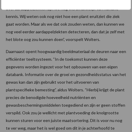
het seizoen het perceel op kunt. Voor het inladen van de kennis
over aardappelziekten zijn we nog wel afhankelijk van humane
kennis. Wij weten ook nog niet hoe een plant eruitziet die ziek
gaat worden. Maar als we dat ook zouden weten, dan kunnen we
nog veel eerder aardappelziekten detecteren, dan dat je zelf met
het blote oog zou kunnen doen”, voorspelt Wolters.
Daarnaast opent hoogwaardig beeldmateriaal de deuren naar een
efficiënter teeltsysteem. “In de toekomst kunnen deze
gegevens worden ingezet voor het opbouwen van een eigen
databank. Informatie over de groei en gezondheidsstatus van het
gewas kan dan zijn gebruikt voor het uitvoeren van
plantspecifieke bemesting”, aldus Wolters. “Hierbij krijgt de plant
precies de benodigde hoeveelheid nutriënten en
gewasbeschermingsmiddelen toegediend en zijn er geen stoffen
verspild. Ook zou je wellicht met plantvoeding de knolgrootte
kunnen sturen voor een juiste maatsortering. Dit is voor nu nog
te ver weg, maar het is wel goed om dit in je achterhoofd te