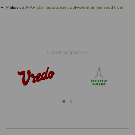
Philips
op
JF AV stalmeststrooier: polyvalent en eenvoud troef
Footer
Onze brandpartners