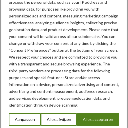
process the personal data, such as your IP address and
seizoen zieke planten te verwijderen, beginnen telers het
browsing data, for purposes like providing you with
teeltseizoen al op voorsprong, volgens de handelshuizen.
personalized ads and content, measuring marketing campaign
Daarnaast maakt optisch selecteren telers minder afhankelijk van
effectiveness, analyzing audience insights, collecting precise
gekwalificeerd personeel en het gebruik van
geolocation data, and product development. Please note that
gewasbeschermingsmiddelen. “Natuurlijk zijn er ook nog wel
your consent will be valid across all our subdomains. You can
vragen. Blijven de data bijvoorbeeld eigendom van de telers? En
change or withdraw your consent at any time by clicking the
draait de teler op voor de kosten? Voor nu is dat beide het geval,
“Consent Preferences” button at the bottom of your screen.
maar als handelshuizen kunnen wij hen wel ondersteunen door
We respect your choices and are committed to providing you
kennis te leveren om dergelijke machines en bijbehorende
with a transparent and secure browsing experience. The
algoritmes de komende tijd slimmer te maken.”
third-party vendors are processing data for the following
purposes and special features: Store and/or access
Plantspecifieke aanpak
information on a device, personalized advertising and content,
advertising and content measurement, audience research,
and services development, precise geolocation data, and
Zal een aardappelselectierobot uiteindelijk de kunde van onze
identification through device scanning.
ervaren selecteurs overstijgen? “Uiteindelijk zijn de beelden van
deze camera’s veel scherper, dan wat je met je eigen ogen kunt
Aanpassen
Alles afwijzen
Alles accepteren
zien. Daarom verwachten we dat je met deze machine eerder in