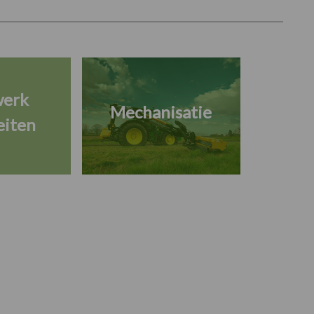
werk
Mechanisatie
eiten