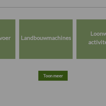
Loon
voer
Landbouwmachines
activit
Toon meer