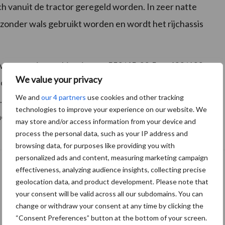
h vanuit de tractor geregeld worden. In zeer natte
zonder wals gebruikt worden en wordt het rijchassis
waarmee, in combinatie met 550/45-22,5 en 400/600
We value your privacy
sche remmen, tot 40 km/h kan gereden worden.
We and
our 4 partners
use cookies and other tracking
 Een regelbare tractieversterking (in optie) brengt
technologies to improve your experience on our website. We
chteras van de trekker en dit verbetert de
may store and/or access information from your device and
process the personal data, such as your IP address and
browsing data, for purposes like providing you with
personalized ads and content, measuring marketing campaign
effectiveness, analyzing audience insights, collecting precise
geolocation data, and product development. Please note that
your consent will be valid across all our subdomains. You can
change or withdraw your consent at any time by clicking the
“Consent Preferences” button at the bottom of your screen.