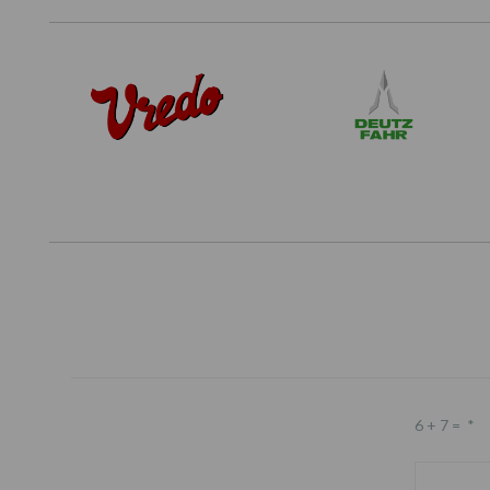
6 + 7 =
*