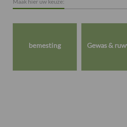
Maak hier uw keuze:
bemesting
Gewas & ruw
Footer