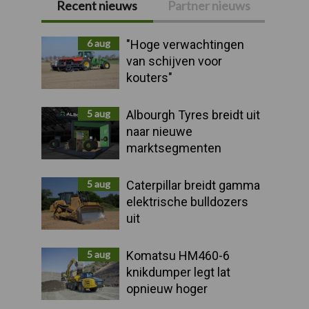
Recent nieuws
Partner nieuws
Primaire
Sidebar
6 aug
"Hoge verwachtingen
van schijven voor
kouters"
5 aug
Albourgh Tyres breidt uit
naar nieuwe
marktsegmenten
5 aug
Caterpillar breidt gamma
elektrische bulldozers
uit
5 aug
Komatsu HM460-6
knikdumper legt lat
opnieuw hoger