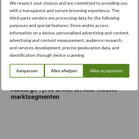
We respect your choices and are committed to providing you
with a transparent and secure browsing experience. The
third-party vendors are processing data for the following
purposes and special features: Store and/or access
information on a device, personalized advertising and content,
advertising and content measurement, audience research,
and services development, precise geolocation data, and
identification through device scanning.
Aanpassen
Alles afwijzen
Alles accepteren
Albourgh Tyres breidt uit naar nieuwe
marktsegmenten