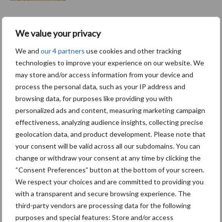
We value your privacy
New Holland marktleider
20 jan
landbouwtractoren boven
We and
our 4 partners
use cookies and other tracking
50 pk in België
technologies to improve your experience on our website. We
may store and/or access information from your device and
process the personal data, such as your IP address and
browsing data, for purposes like providing you with
Toon meer
personalized ads and content, measuring marketing campaign
effectiveness, analyzing audience insights, collecting precise
geolocation data, and product development. Please note that
your consent will be valid across all our subdomains. You can
change or withdraw your consent at any time by clicking the
“Consent Preferences” button at the bottom of your screen.
Recent nieuws
Partner nieuws
We respect your choices and are committed to providing you
with a transparent and secure browsing experience. The
“Hoge verwachtingen van
6 aug
third-party vendors are processing data for the following
schijven voor kouters”
purposes and special features: Store and/or access