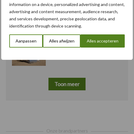
information on a device, personalized advertising and content,
advertising and content measurement, audience research,
Albourgh Tyres breidt uit
5 aug
and services development, precise geolocation data, and
naar nieuwe
identification through device scanning.
marktsegmenten
Aanpassen
Alles afwijzen
Alles accepteren
Caterpillar breidt gamma
5 aug
elektrische bulldozers uit
Toon meer
Footer
Onze brandpartners