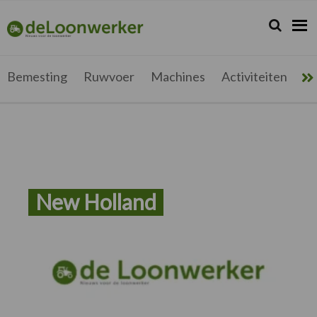
Spring
Door
Spring
naar
naar
naar
Zoeken...
Zoek
deloonwerker.be
de
de
de
hoofdnavigatie
hoofd
voettekst
inhoud
Bemesting
Ruwvoer
Machines
Activiteiten
Me
New Holland