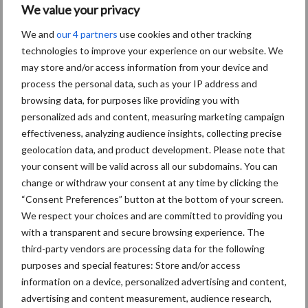
We value your privacy
We and
our 4 partners
use cookies and other tracking
technologies to improve your experience on our website. We
Toon meer
may store and/or access information from your device and
process the personal data, such as your IP address and
browsing data, for purposes like providing you with
personalized ads and content, measuring marketing campaign
effectiveness, analyzing audience insights, collecting precise
geolocation data, and product development. Please note that
Recent nieuws
Partner nieuws
your consent will be valid across all our subdomains. You can
change or withdraw your consent at any time by clicking the
“Hoge verwachtingen van
6 aug
“Consent Preferences” button at the bottom of your screen.
schijven voor kouters”
We respect your choices and are committed to providing you
with a transparent and secure browsing experience. The
third-party vendors are processing data for the following
Albourgh Tyres breidt uit
5 aug
purposes and special features: Store and/or access
naar nieuwe
information on a device, personalized advertising and content,
marktsegmenten
advertising and content measurement, audience research,