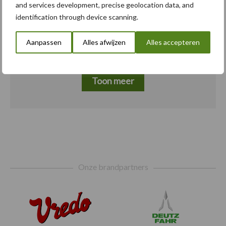
and services development, precise geolocation data, and
Caterpillar breidt gamma
5 aug
identification through device scanning.
elektrische bulldozers uit
Aanpassen
Alles afwijzen
Alles accepteren
Toon meer
Footer
Onze brandpartners