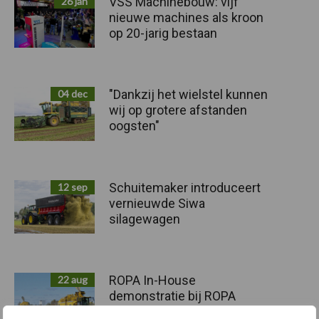
VSS Machinebouw: vijf
26 jan
nieuwe machines als kroon
op 20-jarig bestaan
"Dankzij het wielstel kunnen
04 dec
wij op grotere afstanden
oogsten"
Schuitemaker introduceert
12 sep
vernieuwde Siwa
silagewagen
ROPA In-House
22 aug
demonstratie bij ROPA
Rheinland in Viersen