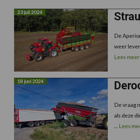
23 juli 2024
Stra
De Aperion
weer lever
Lees meer
18 juni 2024
Dero
De vraag n
als deze d
...
Lees me