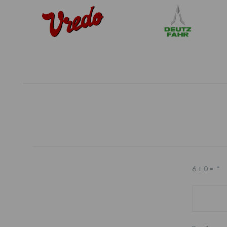
6 + 0 =
*