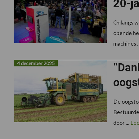
20-ja
Onlangs wa
opende het
machines .
4 december 2025
“Dank
oogs
De oogstom
Bestuurder
door ...
Lee