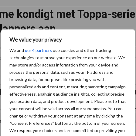
me kondigt met Toppa-serie
lappers aan
We value your privacy
uwe TOPPA-serie presenteert Grimme een nieuwe generat
We and
our 4 partners
use cookies and other tracking
rmogensbehoefte, gemodificeerd klapperhuis en een verhoog
technologies to improve your experience on our website. We
may store and/or access information from your device and
process the personal data, such as your IP address and
browsing data, for purposes like providing you with
personalized ads and content, measuring marketing campaign
me introduceert nieuwe gen
effectiveness, analyzing audience insights, collecting precise
geolocation data, and product development. Please note that
your consent will be valid across all our subdomains. You can
roduceert de nieuwe generatie van de stortbunker RH 20 /
change or withdraw your consent at any time by clicking the
ker, zijn er ook aanpassingen gedaan op het vlak van capaci
“Consent Preferences” button at the bottom of your screen.
We respect your choices and are committed to providing you