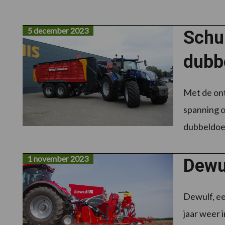
5 december 2023
Schu
dubb
Met de ont
spanning o
dubbeldoel
1 november 2023
Dewu
Dewulf, ee
jaar weer 