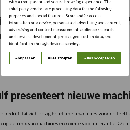
with a transparent and secure browsing experience. The
third-party vendors are processing data for the following
purposes and special features: Store and/or access
itemaker ontwikkelt succes
information on a device, personalized advertising and content,
advertising and content measurement, audience research,
eldoelwagen van en voor de
and services development, precise geolocation data, and
identification through device scanning.
hulling van de typeaanduiding van de nieuwe Schuitemak
Aanpassen
Alles afwijzen
Alles accepteren
p voor de Agritechnica. Daags voor ‘Hannover’ presenteer
wagen, die ...
Lees meer
lf presenteert nieuwe mach
n bedrijf dat zich bezig houdt met machines voor de teelt
in op een mix van machines en ruimte voor interactie. Op hu