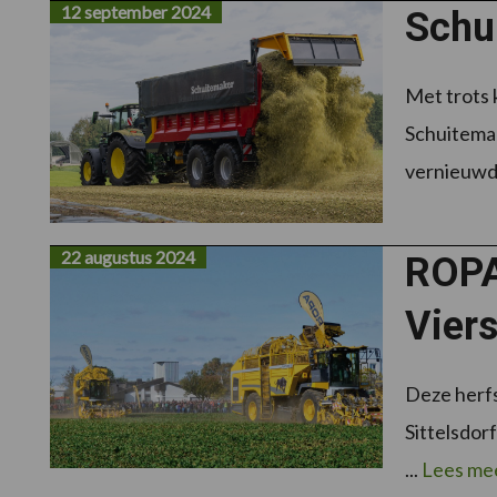
12 september 2024
Schu
Met trots 
Schuitemak
vernieuwde
22 augustus 2024
ROPA
Vier
Deze herfs
Sittelsdor
...
Lees me