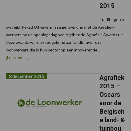
2015
Traditiegetro
uw reikt Rekad Uitgeverij in samenwerking met de Agrafiek-
partners op de openingsdag van Agribex de Agrafiek-Awards uit.
Deze awards worden toegekend aan landbouwers en
loonwerkers die in hun sector op een innoverende …
overMarc
[Lees meer...]
De
Bruyne
wint
3 december 2015
Agrafiek-
Agrafiek
awards
2015 –
2015
Oscars
voor de
Belgisch
e land- &
tuinbou