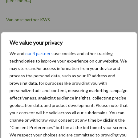
over
[Lees meer...]
Van onze partner KWS
Swa Aernouts winnaar Agrafiek
We value your privacy
We and
our 4 partners
use cookies and other tracking
technologies to improve your experience on our website. We
Primaire
may store and/or access information from your device and
Recent nieuws
Partner nieuws
Sidebar
process the personal data, such as your IP address and
browsing data, for purposes like providing you with
10 aug
Tot 5 ton per wiel om
personalized ads and content, measuring marketing campaign
ondergrondverdichting te
effectiveness, analyzing audience insights, collecting precise
beperken
geolocation data, and product development. Please note that
your consent will be valid across all our subdomains. You can
6 aug
"Hoge verwachtingen van
change or withdraw your consent at any time by clicking the
schijven voor kouters"
“Consent Preferences” button at the bottom of your screen.
We respect your choices and are committed to providing you