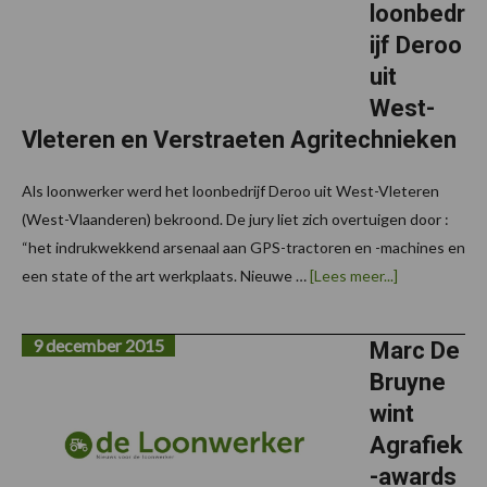
loonbedr
ijf Deroo
uit
West-
Vleteren en Verstraeten Agritechnieken
Als loonwerker werd het loonbedrijf Deroo uit West-Vleteren
(West-Vlaanderen) bekroond. De jury liet zich overtuigen door :
“het indrukwekkend arsenaal aan GPS-tractoren en -machines en
overWinnaar
een state of the art werkplaats. Nieuwe …
[Lees meer...]
Agrafiek
2019:
loonbedrijf
9 december 2015
Deroo
Marc De
uit
Bruyne
West-
Vleteren
wint
en
Verstraeten
Agrafiek
Agritechnie
-awards