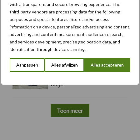
with a transparent and secure browsing experience. The
5 aug
Albourgh Tyres breidt uit naar
third-party vendors are processing data for the following
nieuwe marktsegmenten
purposes and special features: Store and/or access
information on a device, personalized advertising and content,
advertising and content measurement, audience research,
5 aug
Caterpillar breidt gamma
and services development, precise geolocation data, and
elektrische bulldozers uit
identification through device scanning.
Aanpassen
Alles afwijzen
Alles accepteren
5 aug
Komatsu HM460-6
knikdumper legt lat opnieuw
hoger
Toon meer