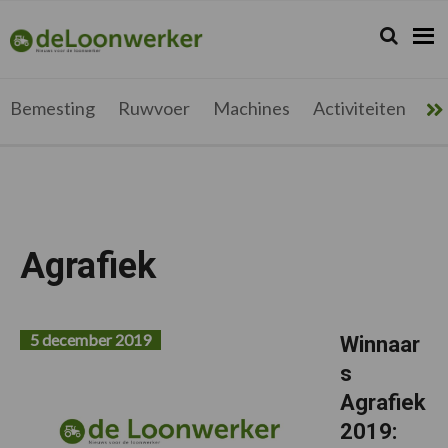
Spring
Door
Spring
Spring
naar
naar
naar
naar
Zoeken...
Zoek
deloonwerker.be
de
de
de
de
hoofdnavigatie
hoofd
eerste
voettekst
inhoud
sidebar
Bemesting
Ruwvoer
Machines
Activiteiten
Me
Agrafiek
5 december 2019
Winnaar
s
Agrafiek
2019: