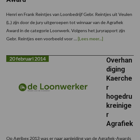
Henri en Frank Reintjes van Loonbedrijf Gebr. Reintjes uit Veulen
(L.) zijn door de jury uitgeroepen tot winnaar van de Agrafiek
Award in de categorie Loonwerk. Volgens het juryrapport zijn
overGebr.
Gebr. Reintjes een voorbeeld voor …
[Lees meer...]
Reintjes
uit
Veulen
20 februari 2014
wint
Overhan
eerste
diging
Agrafiek
NL
Kaerche
Award
r
hogedru
kreinige
r
Agrafiek
Op Agribex 2013 was er naar aanleiding van de Agrafiek-Awards