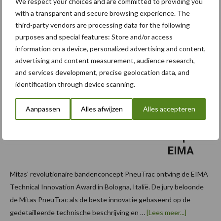
We respect your choices and are committed to providing you
nieuwe machines geproduceerd door Original Equipment …
with a transparent and secure browsing experience. The
overMitas
[Lees meer...]
Premium
third-party vendors are processing data for the following
vervangt
purposes and special features: Store and/or access
de
29 oktober 2014
Continental
information on a device, personalized advertising and content,
INNOVA
banden
advertising and content measurement, audience research,
TIE
bij
de
and services development, precise geolocation data, and
award
OEM’s
identification through device scanning.
voor
Mitas
Aanpassen
Alles afwijzen
Alles accepteren
PneuTra
c op de
EIMA
Mitas' revolutionaire bandenconcept PneuTrac ontving de EIMA
Technical Innovation Award in Bologna, Italië. De jury beloonde
de Mitas PneuTrac als de beste innovatie gebaseerd op de
overINNO
gedetailleerde technische beschrijving en …
[Lees meer...]
award