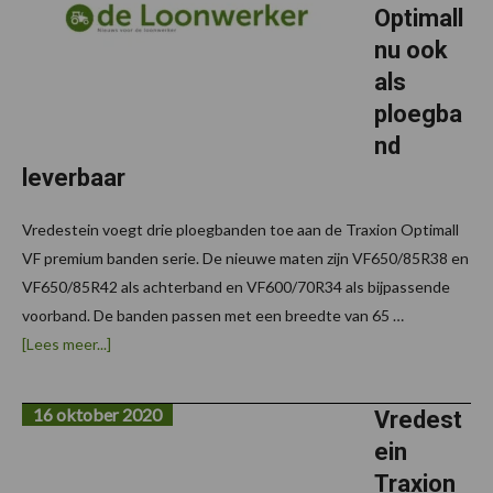
Alliance
Optimall
Tire
Group
nu ook
–
>
als
‘Yokohama
Off-
ploegba
Highway
nd
Tires’
leverbaar
Vredestein voegt drie ploegbanden toe aan de Traxion Optimall
VF premium banden serie. De nieuwe maten zijn VF650/85R38 en
VF650/85R42 als achterband en VF600/70R34 als bijpassende
voorband. De banden passen met een breedte van 65 …
overVredestein
[Lees meer...]
Traxion
Optimall
nu
16 oktober 2020
ook
Vredest
als
ein
ploegband
leverbaar
Traxion