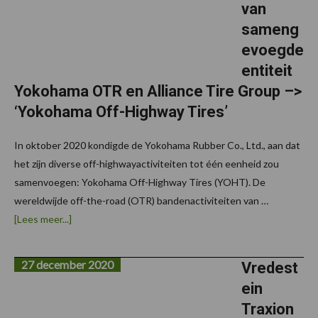
van
sameng
evoegde
entiteit
Yokohama OTR en Alliance Tire Group –>
‘Yokohama Off-Highway Tires’
In oktober 2020 kondigde de Yokohama Rubber Co., Ltd., aan dat
het zijn diverse off-highwayactiviteiten tot één eenheid zou
samenvoegen: Yokohama Off-Highway Tires (YOHT). De
wereldwijde off-the-road (OTR) bandenactiviteiten van …
overOnthulling
[Lees meer...]
nieuwe
identity
van
27 december 2020
samengevoegde
Vredest
entiteit
ein
Yokohama
OTR
Traxion
en