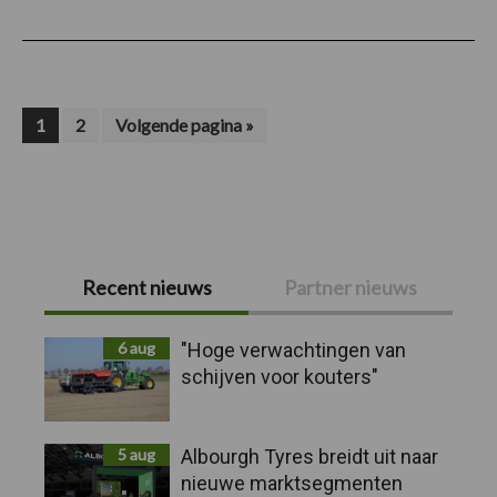
voor
Mitas
PneuTrac
op
de
EIMA
Pagina
Pagina
Ga
1
2
Volgende pagina »
naar
Primaire
Recent nieuws
Partner nieuws
Sidebar
6 aug
"Hoge verwachtingen van
schijven voor kouters"
5 aug
Albourgh Tyres breidt uit naar
nieuwe marktsegmenten