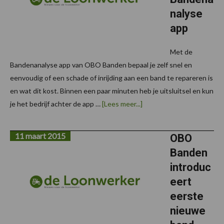
nalyse
app
Met de
Bandenanalyse app van OBO Banden bepaal je zelf snel en
eenvoudig of een schade of inrijding aan een band te repareren is
en wat dit kost. Binnen een paar minuten heb je uitsluitsel en kun
overApp
je het bedrijf achter de app …
[Lees meer...]
Update:
OBO
Bandenanalyse
11 maart 2015
app
OBO
Banden
introduc
eert
eerste
nieuwe