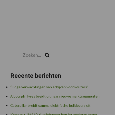
Zoeken...
Zoek
Recente berichten
“Hoge verwachtingen van schijven voor kouters”
Albourgh Tyres breidt uit naar nieuwe marktsegmenten
Caterpillar breidt gamma elektrische bulldozers uit
Komatsu HM460-6 knikdumper legt lat opnieuw hoger