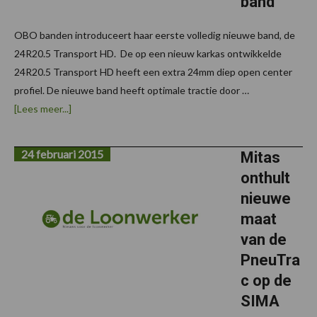
band
OBO banden introduceert haar eerste volledig nieuwe band, de
24R20.5 Transport HD. De op een nieuw karkas ontwikkelde
24R20.5 Transport HD heeft een extra 24mm diep open center
profiel. De nieuwe band heeft optimale tractie door …
overOBO
[Lees meer...]
Banden
introduceert
eerste
24 februari 2015
nieuwe
Mitas
band
onthult
nieuwe
maat
van de
PneuTra
c op de
SIMA