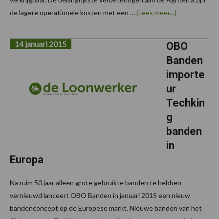
overMitas
de lagere operationele kosten met een …
[Lees meer...]
breidt
haar
assortiment
14 januari 2015
flotationband
OBO
uit
Banden
importe
ur
Techkin
g
banden
in
Europa
Na ruim 50 jaar alleen grote gebruikte banden te hebben
vernieuwd lanceert OBO Banden in januari 2015 een nieuw
bandenconcept op de Europese markt. Nieuwe banden van het