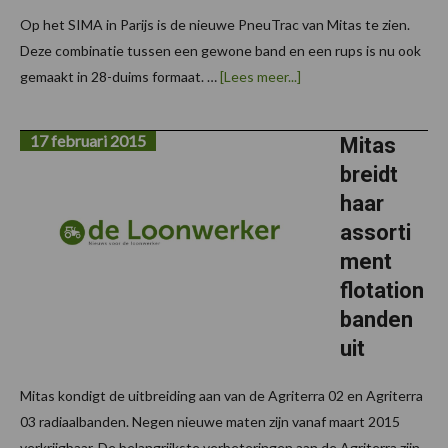
Op het SIMA in Parijs is de nieuwe PneuTrac van Mitas te zien.
Deze combinatie tussen een gewone band en een rups is nu ook
overMitas
gemaakt in 28-duims formaat. …
[Lees meer...]
onthult
nieuwe
maat
17 februari 2015
van
Mitas
de
breidt
PneuTrac
op
haar
de
SIMA
assorti
ment
flotation
banden
uit
Mitas kondigt de uitbreiding aan van de Agriterra 02 en Agriterra
03 radiaalbanden. Negen nieuwe maten zijn vanaf maart 2015
verkrijgbaar. De belangrijkste verbeteringen aan de Agriterra zijn