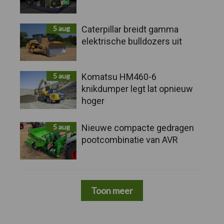
5 aug
Caterpillar breidt gamma
elektrische bulldozers uit
5 aug
Komatsu HM460-6
knikdumper legt lat opnieuw
hoger
5 aug
Nieuwe compacte gedragen
pootcombinatie van AVR
Toon meer