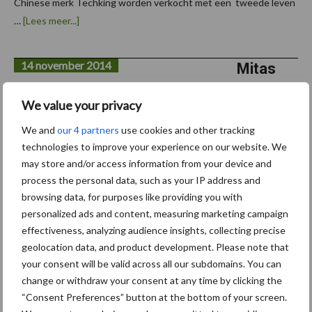
Chinese merk Techking worden verkocht met een tweede leven
overOBO
…
[Lees meer...]
Banden
importeur
Techking
14 november 2014
banden
Mitas
in
Premiu
Europa
We value your privacy
m
vervangt
We and
our 4 partners
use cookies and other tracking
technologies to improve your experience on our website. We
de
may store and/or access information from your device and
Contine
process the personal data, such as your IP address and
ntal
browsing data, for purposes like providing you with
banden
personalized ads and content, measuring marketing campaign
bij de OEM’s
effectiveness, analyzing audience insights, collecting precise
geolocation data, and product development. Please note that
Mitas lanceert Mitas Premium, een nieuwe productlijn van
your consent will be valid across all our subdomains. You can
change or withdraw your consent at any time by clicking the
landbouw radiaalbanden voor krachtige machines. Vanaf januari
“Consent Preferences” button at the bottom of your screen.
2015 vervangt de Mitas Premium alle Continental banden op