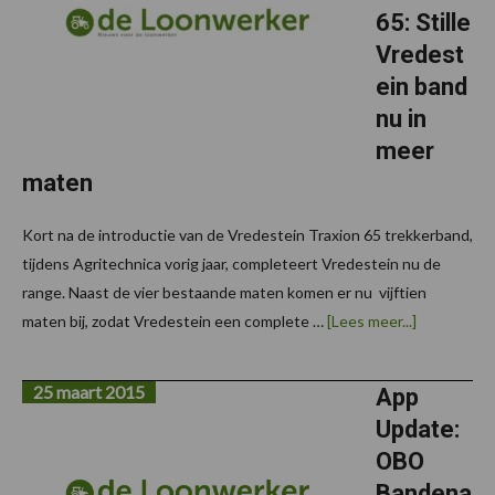
65: Stille
Vredest
ein band
nu in
meer
maten
Kort na de introductie van de Vredestein Traxion 65 trekkerband,
tijdens Agritechnica vorig jaar, completeert Vredestein nu de
range. Naast de vier bestaande maten komen er nu vijftien
overVredes
maten bij, zodat Vredestein een complete …
[Lees meer...]
Traxion
65:
Stille
25 maart 2015
Vredestein
App
band
Update:
nu
in
OBO
meer
maten
Bandena