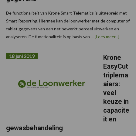
De functionaliteit van Krone Smart Telematics is uitgebreid met
Smart Reporting. Hiermee kan de loonwerker met de computer of
tablet gegevens van een net bewerkt perceel uitwerken en
overKro
analyseren. De functionaliteit is op basis van …
[Lees meer...]
zet
satellie
in
18 juni 2019
voor
Krone
perceel-
EasyCut
en
machine
triplema
aiers:
veel
keuze in
capacite
it en
gewasbehandeling