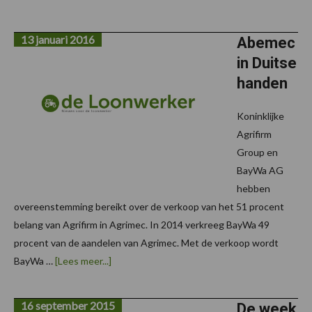
Comprima
af
fabriek
13 januari 2016
met
Abemec
foliebinding
in Duitse
handen
Koninklijke
Agrifirm
Group en
BayWa AG
hebben
overeenstemming bereikt over de verkoop van het 51 procent
belang van Agrifirm in Agrimec. In 2014 verkreeg BayWa 49
procent van de aandelen van Agrimec. Met de verkoop wordt
overAbemec
BayWa …
[Lees meer...]
in
Duitse
handen
16 september 2015
De week