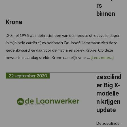
rs
binnen
Krone
„20 mei 1996 was definitief een van de meeste stressvolle dagen
in mijn hele carrière”, zo herinnert Dr. Josef Horstmann zich deze
gedenkwaardige dag voor de machinefabriek Krone. Op deze
over25
bewuste maandag stelde Krone namelijk voor …
[Lees meer...]
jaar
Big
M:
22 september 2020
Het
zescilind
begin
er Big X-
van
de
modelle
zelfrijd
binnen
n krijgen
Krone
update
De zescilinder