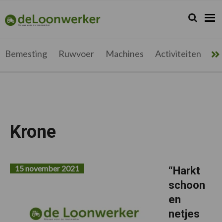
Spring
Door
Spring
Spring
naar
naar
naar
naar
Zoeken...
Zoek
deloonwerker.be
de
de
de
de
hoofdnavigatie
hoofd
eerste
voettekst
inhoud
sidebar
Bemesting
Ruwvoer
Machines
Activiteiten
Me
Krone
15 november 2021
“Harkt
schoon
en
netjes