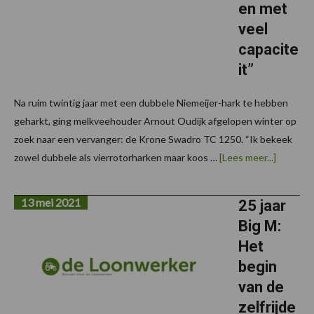
en met
veel
capacite
it”
Na ruim twintig jaar met een dubbele Niemeijer-hark te hebben
geharkt, ging melkveehouder Arnout Oudijk afgelopen winter op
zoek naar een vervanger: de Krone Swadro TC 1250. “Ik bekeek
over“Ha
zowel dubbele als vierrotorharken maar koos …
[Lees meer...]
schoon
en
netjes
13 mei 2021
en
25 jaar
met
Big M:
veel
capacitei
Het
begin
van de
zelfrijde