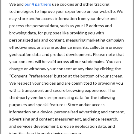
We and
our 4 partners
use cookies and other tracking
3 modellen
technologies to improve your experience on our website. We
toe aan de
may store and/or access information from your device and
reeds bestaande BigX reeks. Hierdoor bevat deze machinereeks
process the personal data, such as your IP address and
nu 9 modellen waarvan er 4 zich in het segment 500-700 pk
browsing data, for purposes like providing you with
bevinden. Dit segment is goed voor 48% van de hele
personalized ads and content, measuring marketing campaign
overUitbreiding
hakselaarmarkt. 2 van de …
[Lees meer...]
effectiveness, analyzing audience insights, collecting precise
van
de
geolocation data, and product development. Please note that
BigX
your consent will be valid across all our subdomains. You can
3 december 2014
reeks
Nieuw
bij
change or withdraw your consent at any time by clicking the
technolo
Krone
“Consent Preferences” button at the bottom of your screen.
giecentr
We respect your choices and are committed to providing you
um voor
with a transparent and secure browsing experience. The
third-party vendors are processing data for the following
Krone
purposes and special features: Store and/or access
information on a device, personalized advertising and content,
Afgelopen
advertising and content measurement, audience research,
week werd in
and services development, precise geolocation data, and
Spelle (DE)
identification through device scanning.