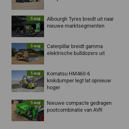
5 aug
Albourgh Tyres breidt uit naar
nieuwe marktsegmenten
5 aug
Caterpillar breidt gamma
elektrische bulldozers uit
5 aug
Komatsu HM460-6
knikdumper legt lat opnieuw
hoger
5 aug
Nieuwe compacte gedragen
pootcombinatie van AVR