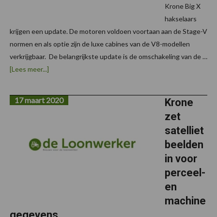
Krone Big X
hakselaars
krijgen een update. De motoren voldoen voortaan aan de Stage-V
normen en als optie zijn de luxe cabines van de V8-modellen
verkrijgbaar. De belangrijkste update is de omschakeling van de …
overzescilinder
[Lees meer...]
Big
X-
modellen
17 maart 2020
krijgen
Krone
update
zet
satelliet
beelden
in voor
perceel-
en
machine
gegevens