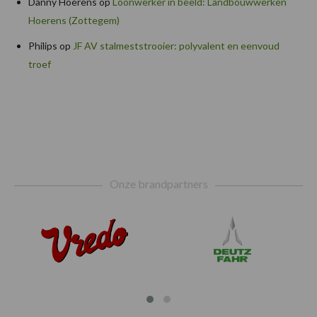
Danny Hoerens
op
Loonwerker in beeld: Landbouwwerken
Hoerens (Zottegem)
Philips
op
JF AV stalmeststrooier: polyvalent en eenvoud
troef
Footer
Onze brandpartners