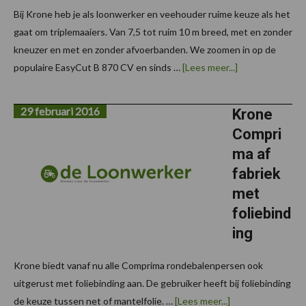
Bij Krone heb je als loonwerker en veehouder ruime keuze als het
gaat om triplemaaiers. Van 7,5 tot ruim 10 m breed, met en zonder
kneuzer en met en zonder afvoerbanden. We zoomen in op de
overKrone
populaire EasyCut B 870 CV en sinds …
[Lees meer...]
EasyCut
triplemaaiers:
veel
29 februari 2016
keuze
Krone
in
Compri
capaciteit
en
ma af
gewasbehandel
fabriek
met
foliebind
ing
Krone biedt vanaf nu alle Comprima rondebalenpersen ook
uitgerust met foliebinding aan. De gebruiker heeft bij foliebinding
overKrone
de keuze tussen net of mantelfolie. …
[Lees meer...]