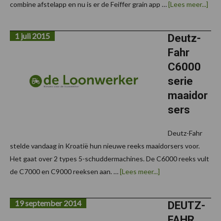
ove
combine afstelapp en nu is er de Feiffer grain app …
[Lees meer...]
Upd
app
voo
1 juli 2015
verl
Deutz-
com
Fahr
C6000
serie
maaidor
sers
Deutz-Fahr
stelde vandaag in Kroatië hun nieuwe reeks maaidorsers voor.
Het gaat over 2 types 5-schuddermachines. De C6000 reeks vult
overDeutz-
de C7000 en C9000 reeksen aan. …
[Lees meer...]
Fahr
C6000
serie
19 september 2014
maaidorsers
DEUTZ-
FAHR