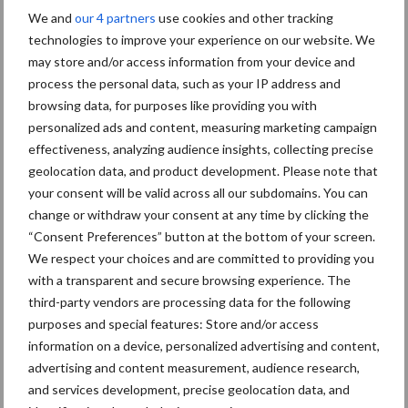
We and
our 4 partners
use cookies and other tracking
volgende
technologies to improve your experience on our website. We
machine in de
may store and/or access information from your device and
kijker was De
process the personal data, such as your IP address and
Loonwerker deze week op bezoek in het hoge noorden van
browsing data, for purposes like providing you with
Nederland. Daar dorst een niet veel geziene MF Beta combine de
personalized ads and content, measuring marketing campaign
wintertarwe bij loon- en akkerbouwbedrijf Bouwman. Met een
effectiveness, analyzing audience insights, collecting precise
overExoot
6,80 …
[Lees meer...]
geolocation data, and product development. Please note that
in
het
your consent will be valid across all our subdomains. You can
hoge
change or withdraw your consent at any time by clicking the
24 juli 2014
noorden
Nieuwe
“Consent Preferences” button at the bottom of your screen.
reeks
We respect your choices and are committed to providing you
CR-
with a transparent and secure browsing experience. The
maaidor
third-party vendors are processing data for the following
purposes and special features: Store and/or access
sers van
information on a device, personalized advertising and content,
New
advertising and content measurement, audience research,
Holland
and services development, precise geolocation data, and