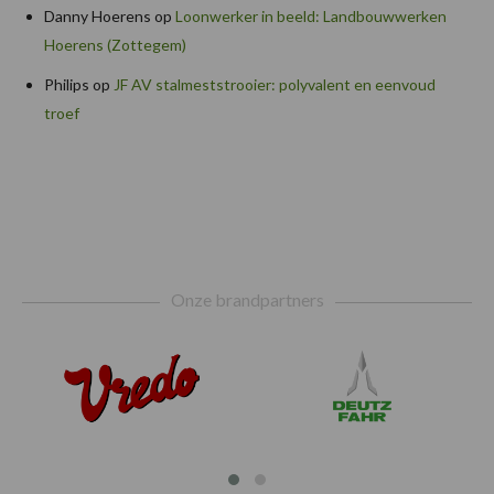
Danny Hoerens
op
Loonwerker in beeld: Landbouwwerken
Hoerens (Zottegem)
Philips
op
JF AV stalmeststrooier: polyvalent en eenvoud
troef
Footer
Onze brandpartners