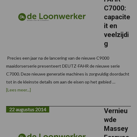
C7000:
capacite
it en
veelzijdi
g
Precies een jaar na de lancering van de nieuwe C9000
maaidorserserie presenteert DEUTZ-FAHR de nieuwe serie
C7000. Deze nieuwe generatie machines is zorgvuldig doordacht
tot in de kleinste details om aan de eisen op het gebied …
overDEUTZ-
[Lees meer...]
FAHR
C7000:
capaciteit
22 augustus 2014
en
Vernieu
veelzijdig
wde
Massey