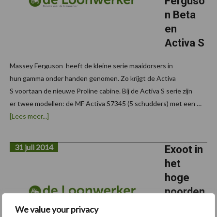
Ferguso
n Beta
en
Activa S
Massey Ferguson heeft de kleine serie maaidorsers in
hun gamma onder handen genomen. Zo krijgt de Activa
S voortaan de nieuwe Proline cabine. Bij de Activa S serie zijn
er twee modellen: de MF Activa S7345 (5 schudders) met een …
overVernieuwde
[Lees meer...]
Massey
Ferguson
Beta
31 juli 2014
en
Exoot in
Activa
het
S
hoge
noorden
We value your privacy
Voor een