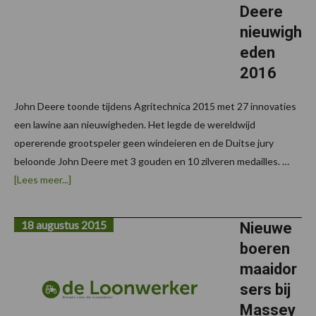
Deere
nieuwigh
eden
2016
John Deere toonde tijdens Agritechnica 2015 met 27 innovaties
een lawine aan nieuwigheden. Het legde de wereldwijd
opererende grootspeler geen windeieren en de Duitse jury
beloonde John Deere met 3 gouden en 10 zilveren medailles. …
overUitgelicht
[Lees meer...]
en
toegelicht:
John
18 augustus 2015
Deere
Nieuwe
nieuwigheden
boeren
2016
maaidor
sers bij
Massey