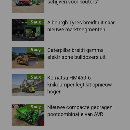
schijven voor kouters"
5 aug
Albourgh Tyres breidt uit naar
nieuwe marktsegmenten
5 aug
Caterpillar breidt gamma
elektrische bulldozers uit
5 aug
Komatsu HM460-6
knikdumper legt lat opnieuw
hoger
5 aug
Nieuwe compacte gedragen
pootcombinatie van AVR