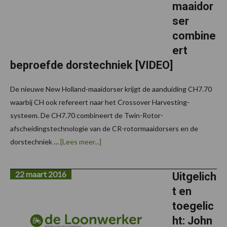
maaidor
ser
combine
ert
beproefde dorstechniek [VIDEO]
De nieuwe New Holland-maaidorser krijgt de aanduiding CH7.70
waarbij CH ook refereert naar het Crossover Harvesting-
systeem. De CH7.70 combineert de Twin-Rotor-
afscheidingstechnologie van de CR-rotormaaidorsers en de
overNew
dorstechniek …
[Lees meer...]
Holland
CH7.70
Hybride-
22 maart 2016
maaidorser
Uitgelich
combineert
t en
beproefde
dorstechniek
toegelic
[VIDEO]
ht: John