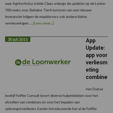
naar Agritechnica stelde Claas onlangs de updates op de Lexion
700 reeks voor. Behalve Tier4 motoren van een nieuwe
leverancier krijgen de maaidorsers ook andere kleine
over4de
vernieuwingen. …
[Lees meer...]
dimensie
met
Claas
30 juli 2015
Lexion
App
700
Update:
app voor
verliesm
eting
combine
Het Duitse
bedrijf Feiffer Consult levert diverse hulpmiddelen voor het
afstellen van combines en voor het bepalen van
opbrengstverliezen. Eerder introduceerde het al de Feiffer