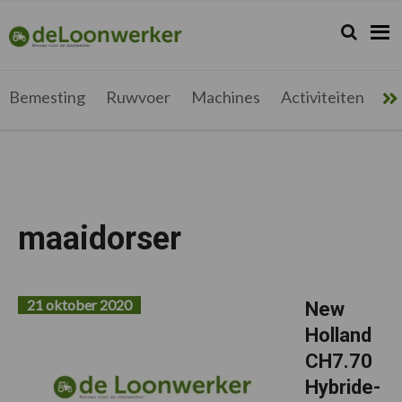
Spring
Door
Spring
Spring
naar
naar
naar
naar
Zoeken...
Zoek
deloonwerker.be
de
de
de
de
hoofdnavigatie
hoofd
eerste
voettekst
inhoud
sidebar
Bemesting
Ruwvoer
Machines
Activiteiten
Me
maaidorser
21 oktober 2020
New
Holland
CH7.70
Hybride-