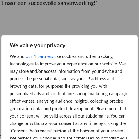
it naar een succesvolle samenwerking!”
We value your privacy
We and
our 4 partners
use cookies and other tracking
technologies to improve your experience on our website. We
may store and/or access information from your device and
process the personal data, such as your IP address and
browsing data, for purposes like providing you with
personalized ads and content, measuring marketing campaign
effectiveness, analyzing audience insights, collecting precise
geolocation data, and product development. Please note that
your consent will be valid across all our subdomains. You can
change or withdraw your consent at any time by clicking the
“Consent Preferences” button at the bottom of your screen.
-fahr
We respect your choices and are committed to providing you