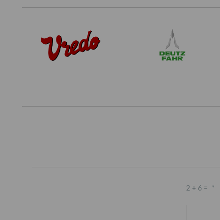
2 + 6 =
*