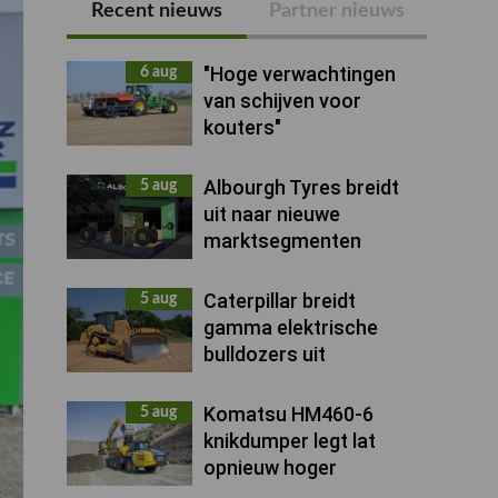
Recent nieuws
Partner nieuws
Primaire
Sidebar
"Hoge verwachtingen
6 aug
van schijven voor
kouters"
Albourgh Tyres breidt
5 aug
uit naar nieuwe
marktsegmenten
Caterpillar breidt
5 aug
gamma elektrische
bulldozers uit
Komatsu HM460-6
5 aug
knikdumper legt lat
opnieuw hoger