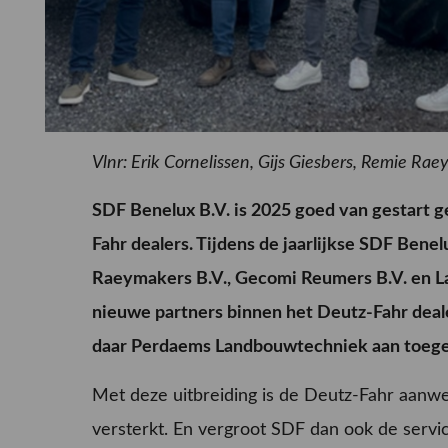
Vlnr: Erik Cornelissen, Gijs Giesbers, Remie Ra
SDF Benelux B.V. is 2025 goed van gestart 
Fahr dealers. Tijdens de jaarlijkse SDF Bene
Raeymakers B.V., Gecomi Reumers B.V. en La
nieuwe partners binnen het Deutz-Fahr deale
daar Perdaems Landbouwtechniek aan toeg
Met deze uitbreiding is de Deutz-Fahr aanw
versterkt. En vergroot SDF dan ook de servi