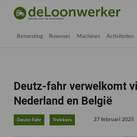
Spring
Door
Spring
Spring
naar
naar
naar
naar
deloonwerker.be
de
de
de
de
hoofdnavigatie
hoofd
eerste
voettekst
inhoud
sidebar
Bemesting
Ruwvoer
Machines
Activiteiten
Deutz-fahr verwelkomt vi
Nederland en België
27 februari 2025
Deutz-Fahr
Trekkers