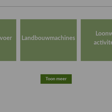
Loon
voer
Landbouwmachines
activit
Toon meer