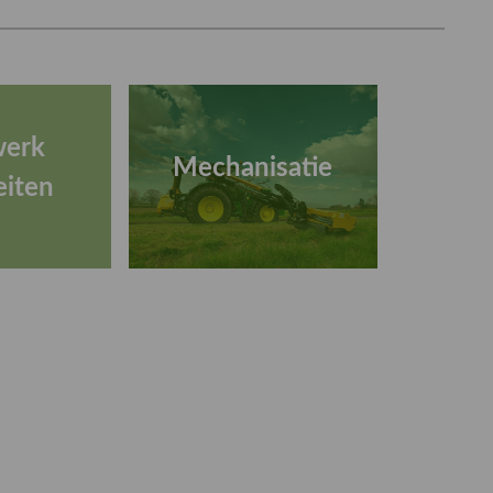
werk
Mechanisatie
eiten