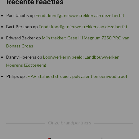
Recente reacties
Paul Jacobs
op
Fendt kondigt nieuwe trekker aan deze herfst
Bart Persoon
op
Fendt kondigt nieuwe trekker aan deze herfst
Edward Bakker
op
Mijn trekker: Case IH Magnum 7250 PRO van
Donaat Croes
Danny Hoerens
op
Loonwerker in beeld: Landbouwwerken
Hoerens (Zottegem)
Philips
op
JF AV stalmeststrooier: polyvalent en eenvoud troef
Footer
Onze brandpartners