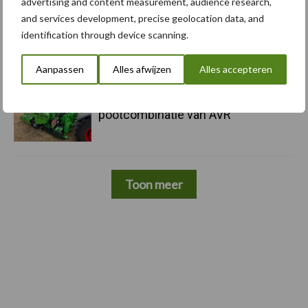
advertising and content measurement, audience research,
and services development, precise geolocation data, and
5 aug
Komatsu HM460-6 knikdumper legt
identification through device scanning.
lat opnieuw hoger
Aanpassen
Alles afwijzen
Alles accepteren
5 aug
Nieuwe compacte gedragen
pootcombinatie van AVR
Toon meer