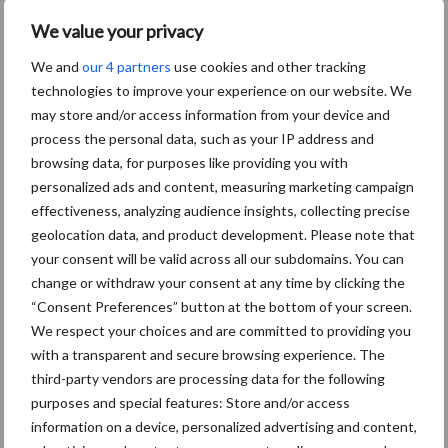
We value your privacy
Toon meer
We and
our 4 partners
use cookies and other tracking
technologies to improve your experience on our website. We
may store and/or access information from your device and
Primaire
process the personal data, such as your IP address and
Recent nieuws
Partner nieuws
browsing data, for purposes like providing you with
Sidebar
personalized ads and content, measuring marketing campaign
6 aug
"Hoge verwachtingen van schijven
effectiveness, analyzing audience insights, collecting precise
voor kouters"
geolocation data, and product development. Please note that
your consent will be valid across all our subdomains. You can
change or withdraw your consent at any time by clicking the
5 aug
Albourgh Tyres breidt uit naar
“Consent Preferences” button at the bottom of your screen.
nieuwe marktsegmenten
We respect your choices and are committed to providing you
with a transparent and secure browsing experience. The
third-party vendors are processing data for the following
5 aug
Caterpillar breidt gamma
purposes and special features: Store and/or access
elektrische bulldozers uit
information on a device, personalized advertising and content,