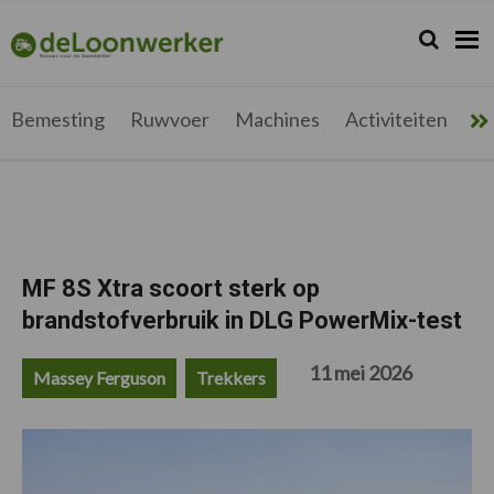
Spring
Door
Spring
Spring
naar
naar
naar
naar
Zoeken...
Zoek
deloonwerker.be
de
de
de
de
hoofdnavigatie
hoofd
eerste
voettekst
inhoud
sidebar
Bemesting
Ruwvoer
Machines
Activiteiten
Me
MF 8S Xtra scoort sterk op
brandstofverbruik in DLG PowerMix-test
11 mei 2026
Massey Ferguson
Trekkers