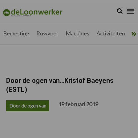
Spring
Door
Spring
Spring
naar
naar
naar
naar
Zoeken...
Zoek
deloonwerker.be
de
de
de
de
hoofdnavigatie
hoofd
eerste
voettekst
inhoud
sidebar
Bemesting
Ruwvoer
Machines
Activiteiten
Me
Door de ogen van…Kristof Baeyens
(ESTL)
19 februari 2019
Door de ogen van