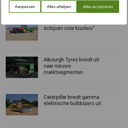
Speciaal voor jou! Nieuws over
Aanpassen
Alles afwijzen
Alles accepteren
“Hoge verwachtingen van
schijven voor kouters”
Albourgh Tyres breidt uit
naar nieuwe
marktsegmenten
Caterpillar breidt gamma
elektrische bulldozers uit