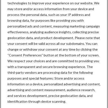
technologies to improve your experience on our website. We
de machines in België te homologeren en we nu een stap hoger
may store and/or access information from your device and
gaan en rechtstreeks voor de fabrikant de nodige evaluaties voor
process the personal data, such as your IP address and
de homologatie uitvoeren.”
browsing data, for purposes like providing you with
personalized ads and content, measuring marketing campaign
effectiveness, analyzing audience insights, collecting precise
“De wensen van de gebruiker laten rijmen met het
geolocation data, and product development. Please note that
wettelijke kader is niet altijd evident”
your consent will be valid across all our subdomains. You can
change or withdraw your consent at any time by clicking the
DL: Hoe verhoudt de praktijk zich tegenover de wetgeving?
“Consent Preferences” button at the bottom of your screen.
KB:
“Als we gaan kijken naar de eisen van de boer of loonwerker,
We respect your choices and are committed to providing you
dan zien we vooral dingen als hoge en brede banden voor een
with a transparent and secure browsing experience. The
lage bodemdruk, een hoge bodemvrijheid, een korte wielbasis
third-party vendors are processing data for the following
voor een betere wendbaarheid, een brede machine voor een
purposes and special features: Store and/or access
hoge efficiëntie en dergelijke. Dat zijn facetten die het voor de
information on a device, personalized advertising and content,
constructeur moeilijk maken om een machine te gaan bouwen die
advertising and content measurement, audience research,
and services development, precise geolocation data, and
past binnen de wettelijke regels. De wensen van de gebruiker
identification through device scanning.
laten rijmen met het wettelijke kader is niet altijd evident.”