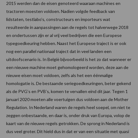
2015 werden dan de eisen genoteerd waaraan machines en
tractoren moesten voldoen. Nadien volgde feedback van
lidstaten, testlabo’s, constructeurs en importeurs wat
resulteerde in aanpassingen aan de regels tot halverwege 2018
en ondertussen zijn er al vrij veel bedrijven die een Europese
typegoedkeuring hebben. Naast het Europese traject is er ook
nog een parallel nationaal traject dat in veel landen een
uitdoofscenario is. In België bijvoorbeeld is het zo dat wanneer er
een nieuwe machine moet gehomologeerd worden, deze aan de
nieuwe eisen moet voldoen, zelfs als het een éénmalige
homologatie is. De bestaande seriegoedkeuringen, beter gekend
als de PVG’s en PVB’s, komen te vervallen eind dit jaar. Tegen 1
januari 2020 moeten alle voertuigen dus voldoen aan de Mother
Regulation. In Nederland waren de regels heel soepel, om niet te
zeggen onbestaande, en daar is, onder druk van Europa, volop de
kaart van de nieuwe regels getrokken. De sprong in Nederland is
dus veel groter. Dit hield dus in dat er van een situatie met quasi