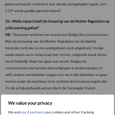
gebouwd wordt conform is met eerder vastgelegde regels. Zo’n
COP wordt jaarlijks gecontroleerd.”
DL: Welke impact heeft de invoering van de Mother Regulation op
jullie werking gehad?
KB:
“Voorheen werkten we vooral voor Belgische constructeurs.
Met de invoering van de Mother Regulation en de daarbij
horende controles is ons werkgebied sterk uitgebreid. Vorige
week waren we in Ierland aan het testen, volgende week zitten
we in Frankrijk. Maar het gaat ook verder. Belgische
constructeurs met productievestigingen in andere landen of
zelfs andere werelddelen vragen ons om in die fabrieken te gaan
testen zodat de machines toch conform de Europese regels zijn.
Zo zijn er bijvoorbeeld persen die in de Verenigde Staten
gemaakt worden, maar bedoeld zijn voor de Europese markt door
ons gecontroleerd. Het gebeurt ook dat Belgische importeurs
We value your privacy
ons aanbrengen bij de fabrikant als betrouwbare partij. Dat zijn
We and
our 4 partners
use cookies and other tracking
dan importeurs waarmee we in het verleden al samenwerkten om