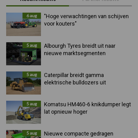
Sidebar
6 aug
"Hoge verwachtingen van schijven
voor kouters"
5 aug
Albourgh Tyres breidt uit naar
nieuwe marktsegmenten
5 aug
Caterpillar breidt gamma
elektrische bulldozers uit
5 aug
Komatsu HM460-6 knikdumper legt
lat opnieuw hoger
5 aug
Nieuwe compacte gedragen