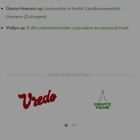
Danny Hoerens
op
Loonwerker in beeld: Landbouwwerken
Hoerens (Zottegem)
Philips
op
JF AV stalmeststrooier: polyvalent en eenvoud troef
Footer
Onze brandpartners