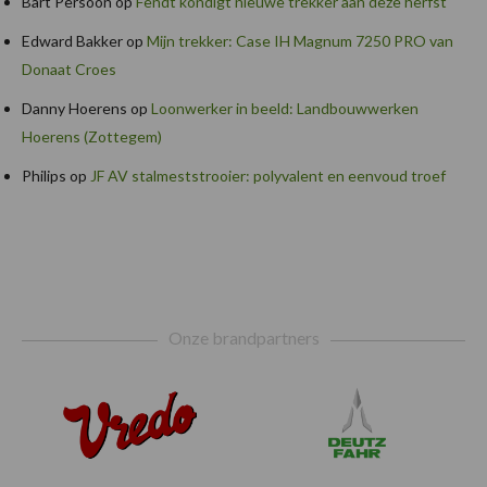
Bart Persoon
op
Fendt kondigt nieuwe trekker aan deze herfst
Edward Bakker
op
Mijn trekker: Case IH Magnum 7250 PRO van
Donaat Croes
Danny Hoerens
op
Loonwerker in beeld: Landbouwwerken
Hoerens (Zottegem)
Philips
op
JF AV stalmeststrooier: polyvalent en eenvoud troef
Footer
Onze brandpartners