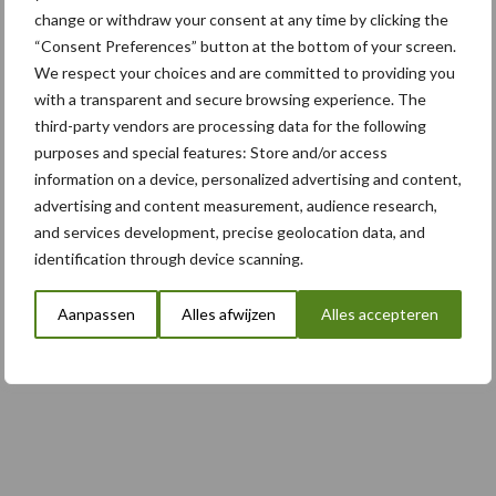
change or withdraw your consent at any time by clicking the
“Consent Preferences” button at the bottom of your screen.
5 aug
Nieuwe compacte gedragen
We respect your choices and are committed to providing you
pootcombinatie van AVR
with a transparent and secure browsing experience. The
third-party vendors are processing data for the following
purposes and special features: Store and/or access
information on a device, personalized advertising and content,
Toon meer
advertising and content measurement, audience research,
and services development, precise geolocation data, and
identification through device scanning.
Aanpassen
Alles afwijzen
Alles accepteren