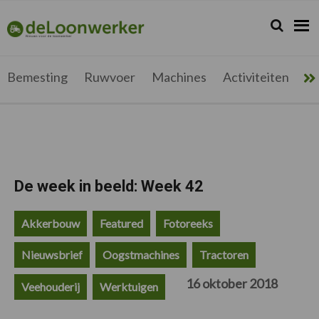
Spring
Door
Spring
Spring
naar
naar
naar
naar
Zoeken...
Zoek
deloonwerker.be
de
de
de
de
hoofdnavigatie
hoofd
eerste
voettekst
inhoud
sidebar
Bemesting
Ruwvoer
Machines
Activiteiten
Me
De week in beeld: Week 42
Akkerbouw
Featured
Fotoreeks
Nieuwsbrief
Oogstmachines
Tractoren
16 oktober 2018
Veehouderij
Werktuigen