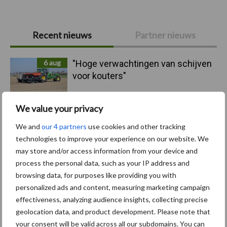
Primaire
Recent nieuws
Partner nieuws
Sidebar
6 aug
"Hoge verwachtingen van schijven
voor kouters"
We value your privacy
5 aug
Albourgh Tyres breidt uit naar
nieuwe marktsegmenten
We and
our 4 partners
use cookies and other tracking
technologies to improve your experience on our website. We
may store and/or access information from your device and
5 aug
Caterpillar breidt gamma
process the personal data, such as your IP address and
elektrische bulldozers uit
browsing data, for purposes like providing you with
personalized ads and content, measuring marketing campaign
effectiveness, analyzing audience insights, collecting precise
5 aug
Komatsu HM460-6 knikdumper legt
geolocation data, and product development. Please note that
lat opnieuw hoger
your consent will be valid across all our subdomains. You can