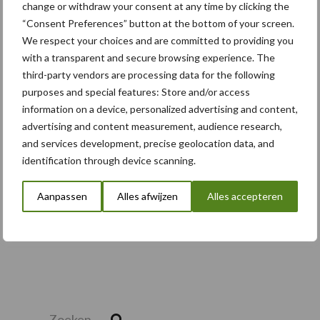
change or withdraw your consent at any time by clicking the
“Consent Preferences” button at the bottom of your screen.
5 aug
Nieuwe compacte gedragen
We respect your choices and are committed to providing you
pootcombinatie van AVR
with a transparent and secure browsing experience. The
third-party vendors are processing data for the following
purposes and special features: Store and/or access
information on a device, personalized advertising and content,
Toon meer
advertising and content measurement, audience research,
and services development, precise geolocation data, and
identification through device scanning.
Aanpassen
Alles afwijzen
Alles accepteren
Zoeken...
Zoek