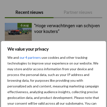
Primaire
Recent nieuws
Partner nieuws
Sidebar
6 aug
"Hoge verwachtingen van schijven
voor kouters"
5 aug
Albourgh Tyres breidt uit naar
We value your privacy
nieuwe marktsegmenten
We and
our 4 partners
use cookies and other tracking
technologies to improve your experience on our website. We
may store and/or access information from your device and
5 aug
Caterpillar breidt gamma
process the personal data, such as your IP address and
elektrische bulldozers uit
browsing data, for purposes like providing you with
personalized ads and content, measuring marketing campaign
effectiveness, analyzing audience insights, collecting precise
5 aug
Komatsu HM460-6 knikdumper legt
geolocation data, and product development. Please note that
lat opnieuw hoger
your consent will be valid across all our subdomains. You can