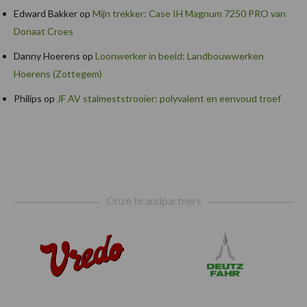
Edward Bakker
op
Mijn trekker: Case IH Magnum 7250 PRO van
Donaat Croes
Danny Hoerens
op
Loonwerker in beeld: Landbouwwerken
Hoerens (Zottegem)
Philips
op
JF AV stalmeststrooier: polyvalent en eenvoud troef
Footer
Onze brandpartners