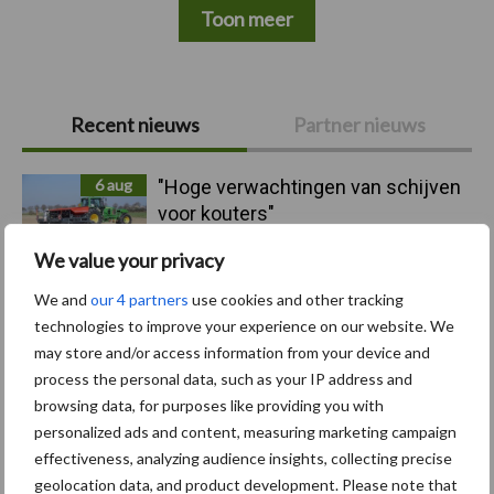
Toon meer
Primaire
Recent nieuws
Partner nieuws
Sidebar
6 aug
"Hoge verwachtingen van schijven
voor kouters"
We value your privacy
5 aug
Albourgh Tyres breidt uit naar
We and
our 4 partners
use cookies and other tracking
nieuwe marktsegmenten
technologies to improve your experience on our website. We
may store and/or access information from your device and
process the personal data, such as your IP address and
5 aug
Caterpillar breidt gamma
browsing data, for purposes like providing you with
elektrische bulldozers uit
personalized ads and content, measuring marketing campaign
effectiveness, analyzing audience insights, collecting precise
geolocation data, and product development. Please note that