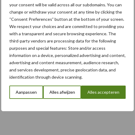
5 aug
Komatsu HM460-6 knikdumper legt
your consent will be valid across all our subdomains. You can
lat opnieuw hoger
change or withdraw your consent at any time by clicking the
“Consent Preferences” button at the bottom of your screen.
We respect your choices and are committed to providing you
5 aug
Nieuwe compacte gedragen
with a transparent and secure browsing experience. The
pootcombinatie van AVR
third-party vendors are processing data for the following
purposes and special features: Store and/or access
information on a device, personalized advertising and content,
advertising and content measurement, audience research,
Toon meer
and services development, precise geolocation data, and
identification through device scanning.
Aanpassen
Alles afwijzen
Alles accepteren