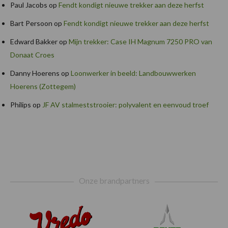
Paul Jacobs
op
Fendt kondigt nieuwe trekker aan deze herfst
Bart Persoon
op
Fendt kondigt nieuwe trekker aan deze herfst
Edward Bakker
op
Mijn trekker: Case IH Magnum 7250 PRO van
Donaat Croes
Danny Hoerens
op
Loonwerker in beeld: Landbouwwerken
Hoerens (Zottegem)
Philips
op
JF AV stalmeststrooier: polyvalent en eenvoud troef
Footer
Onze brandpartners