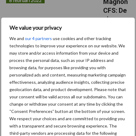
8 februari 2022
Magnon
CFS: De
nieuwe
We value your privacy
referent
ie in het
We and
our 4 partners
use cookies and other tracking
topklass
technologies to improve your experience on our website. We
may store and/or access information from your device and
e
process the personal data, such as your IP address and
segmen
browsing data, for purposes like providing you with
t
personalized ads and content, measuring marketing campaign
effectiveness, analyzing audience insights, collecting precise
Het aanbod van het Duitse merk Strautmann is volledig,
geolocation data, and product development. Please note that
kwalitatief en aantrekkelijk. Tot de belangrijkste producten
your consent will be valid across all our subdomains. You can
behoren de voermengwagens, de meststrooiers en, uiteraard, de
change or withdraw your consent at any time by clicking the
opraapwagens. Strautmann versterkte dit segment ...
Lees meer
“Consent Preferences” button at the bottom of your screen.
We respect your choices and are committed to providing you
with a transparent and secure browsing experience. The
20 januari 2022
Terugbli
third-party vendors are processing data for the following