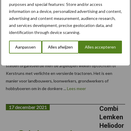
k:
purposes and special features: Store and/or access
tractor
information on a device, personalized advertising and content,
advertising and content measurement, audience research,
Kerstrun
and services development, precise geolocation data, and
s
identification through device scanning.
In heel wat
Aanpassen
Alles afwijzen
Alles accepteren
Vlaamse
dorpen en
steden organiseerde men de afgelopen weken optochten of
Kerstruns met verlichte en versierde tractoren. Het is een
manier voor landbouwers, loonwerkers, grondwerkers of
hobbyboeren om in de donkere ...
Lees meer
17 december 2021
Combi
Lemken
Heliodor