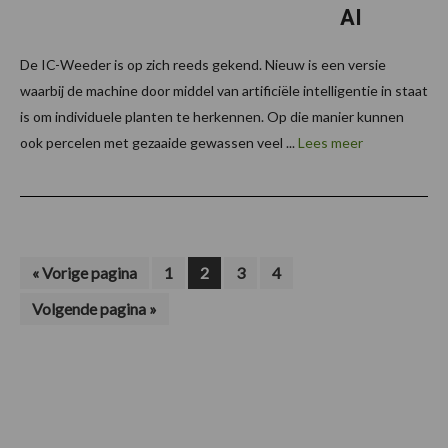
AI
De IC-Weeder is op zich reeds gekend. Nieuw is een versie
waarbij de machine door middel van artificiële intelligentie in staat
is om individuele planten te herkennen. Op die manier kunnen
ook percelen met gezaaide gewassen veel ...
Lees meer
Ga
Pagina
Pagina
Pagina
Pagina
«
Vorige pagina
1
2
3
4
naar
Ga
Volgende pagina »
naar