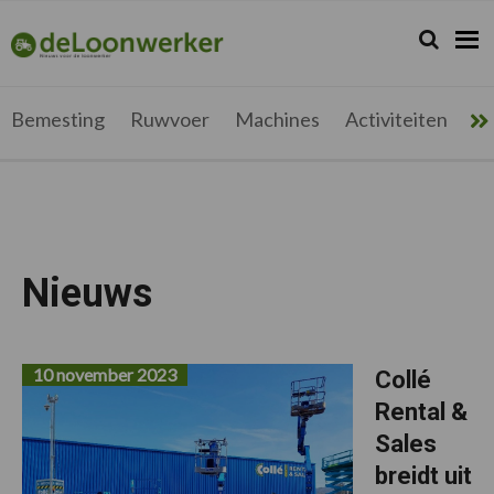
Spring
Door
Spring
naar
naar
naar
Zoeken...
Zoek
deloonwerker.be
de
de
de
hoofdnavigatie
hoofd
voettekst
inhoud
Bemesting
Ruwvoer
Machines
Activiteiten
Me
Nieuws
10 november 2023
Collé
Rental &
Sales
breidt uit